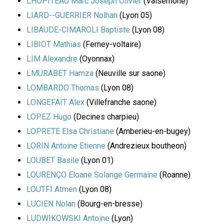
LHOPITEAU Marc Joseph Olivier
(Valserhone)
LIARD--GUERRIER Nolhan
(Lyon 05)
LIBAUDE-CIMAROLI Baptiste
(Lyon 08)
LIBIOT Mathias
(Ferney-voltaire)
LIM Alexandre
(Oyonnax)
LMURABET Hamza
(Neuville sur saone)
LOMBARDO Thomas
(Lyon 08)
LONGEFAIT Alex
(Villefranche saone)
LOPEZ Hugo
(Decines charpieu)
LOPRETE Elsa Christiane
(Amberieu-en-bugey)
LORIN Antoine Etienne
(Andrezieux boutheon)
LOUBET Basile
(Lyon 01)
LOURENÇO Eloane Solange Germaine
(Roanne)
LOUTFI Atmen
(Lyon 08)
LUCIEN Nolan
(Bourg-en-bresse)
LUDWIKOWSKI Antoine
(Lyon)