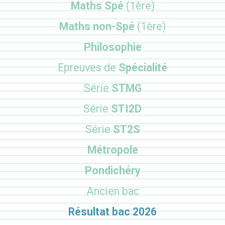
Maths Spé
(1ère)
Maths non-Spé
(1ère)
Philosophie
Epreuves de
Spécialité
Série
STMG
Série
STI2D
Série
ST2S
Métropole
Pondichéry
Ancien bac
Résultat bac 2026