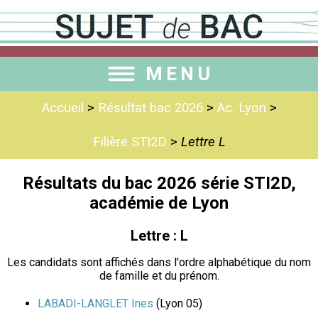
MENU
Accueil
>
Résultat bac 2026
>
Ac. Lyon
>
Filière STI2D
>
Lettre L
Résultats du bac 2026 série STI2D,
académie de Lyon
Lettre : L
Les candidats sont affichés dans l'ordre alphabétique du nom
de famille et du prénom.
LABADI-LANGLET Ines
(Lyon 05)