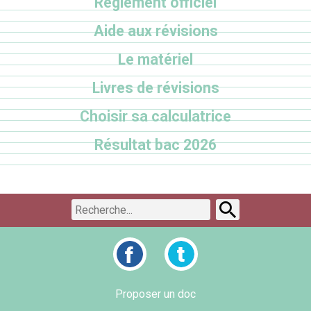
Règlement officiel
Aide aux révisions
Le matériel
Livres de révisions
Choisir sa calculatrice
Résultat bac 2026
Proposer un doc