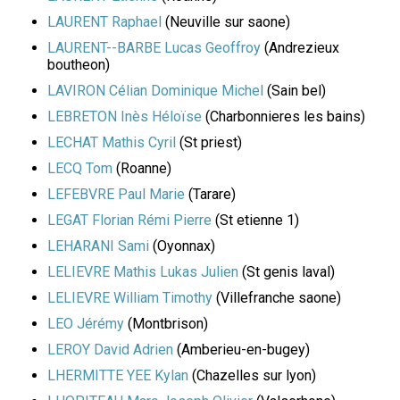
LAURENT Raphael
(Neuville sur saone)
LAURENT--BARBE Lucas Geoffroy
(Andrezieux
boutheon)
LAVIRON Célian Dominique Michel
(Sain bel)
LEBRETON Inès Héloïse
(Charbonnieres les bains)
LECHAT Mathis Cyril
(St priest)
LECQ Tom
(Roanne)
LEFEBVRE Paul Marie
(Tarare)
LEGAT Florian Rémi Pierre
(St etienne 1)
LEHARANI Sami
(Oyonnax)
LELIEVRE Mathis Lukas Julien
(St genis laval)
LELIEVRE William Timothy
(Villefranche saone)
LEO Jérémy
(Montbrison)
LEROY David Adrien
(Amberieu-en-bugey)
LHERMITTE YEE Kylan
(Chazelles sur lyon)