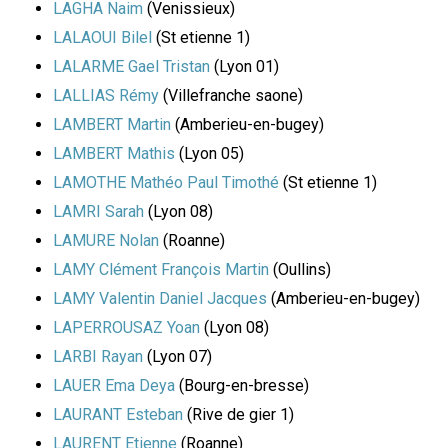
LAGHA Naim
(Venissieux)
LALAOUI Bilel
(St etienne 1)
LALARME Gael Tristan
(Lyon 01)
LALLIAS Rémy
(Villefranche saone)
LAMBERT Martin
(Amberieu-en-bugey)
LAMBERT Mathis
(Lyon 05)
LAMOTHE Mathéo Paul Timothé
(St etienne 1)
LAMRI Sarah
(Lyon 08)
LAMURE Nolan
(Roanne)
LAMY Clément François Martin
(Oullins)
LAMY Valentin Daniel Jacques
(Amberieu-en-bugey)
LAPERROUSAZ Yoan
(Lyon 08)
LARBI Rayan
(Lyon 07)
LAUER Ema Deya
(Bourg-en-bresse)
LAURANT Esteban
(Rive de gier 1)
LAURENT Etienne
(Roanne)