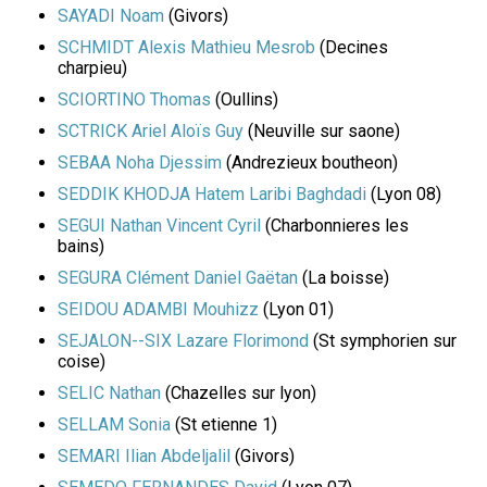
SAYADI Noam
(Givors)
SCHMIDT Alexis Mathieu Mesrob
(Decines
charpieu)
SCIORTINO Thomas
(Oullins)
SCTRICK Ariel Aloïs Guy
(Neuville sur saone)
SEBAA Noha Djessim
(Andrezieux boutheon)
SEDDIK KHODJA Hatem Laribi Baghdadi
(Lyon 08)
SEGUI Nathan Vincent Cyril
(Charbonnieres les
bains)
SEGURA Clément Daniel Gaëtan
(La boisse)
SEIDOU ADAMBI Mouhizz
(Lyon 01)
SEJALON--SIX Lazare Florimond
(St symphorien sur
coise)
SELIC Nathan
(Chazelles sur lyon)
SELLAM Sonia
(St etienne 1)
SEMARI Ilian Abdeljalil
(Givors)