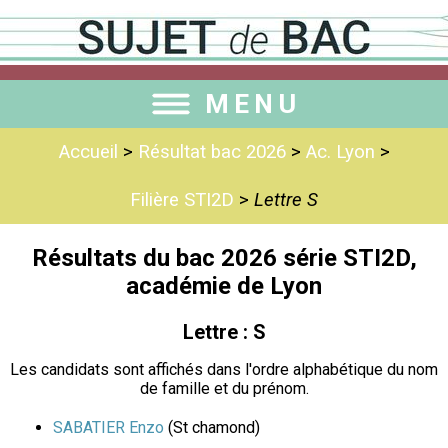
MENU
Accueil
>
Résultat bac 2026
>
Ac. Lyon
>
Filière STI2D
>
Lettre S
Résultats du bac 2026 série STI2D,
académie de Lyon
Lettre : S
Les candidats sont affichés dans l'ordre alphabétique du nom
de famille et du prénom.
SABATIER Enzo
(St chamond)