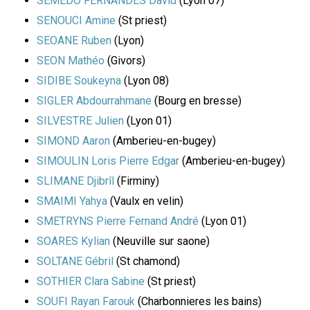
SEMEDO FERNANDES David
(Lyon 07)
SENOUCI Amine
(St priest)
SEOANE Ruben
(Lyon)
SEON Mathéo
(Givors)
SIDIBE Soukeyna
(Lyon 08)
SIGLER Abdourrahmane
(Bourg en bresse)
SILVESTRE Julien
(Lyon 01)
SIMOND Aaron
(Amberieu-en-bugey)
SIMOULIN Loris Pierre Edgar
(Amberieu-en-bugey)
SLIMANE Djibrîl
(Firminy)
SMAIMI Yahya
(Vaulx en velin)
SMETRYNS Pierre Fernand André
(Lyon 01)
SOARES Kylian
(Neuville sur saone)
SOLTANE Gébril
(St chamond)
SOTHIER Clara Sabine
(St priest)
SOUFI Rayan Farouk
(Charbonnieres les bains)