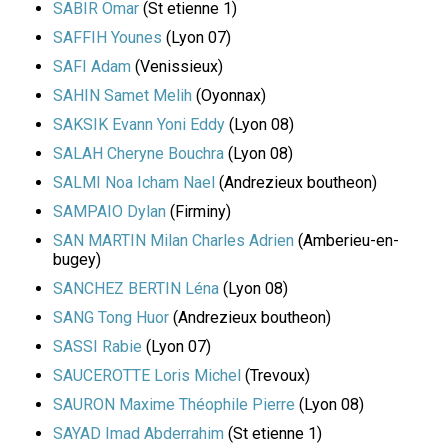
SABIR Omar
(St etienne 1)
SAFFIH Younes
(Lyon 07)
SAFI Adam
(Venissieux)
SAHIN Samet Melih
(Oyonnax)
SAKSIK Evann Yoni Eddy
(Lyon 08)
SALAH Cheryne Bouchra
(Lyon 08)
SALMI Noa Icham Nael
(Andrezieux boutheon)
SAMPAIO Dylan
(Firminy)
SAN MARTIN Milan Charles Adrien
(Amberieu-en-
bugey)
SANCHEZ BERTIN Léna
(Lyon 08)
SANG Tong Huor
(Andrezieux boutheon)
SASSI Rabie
(Lyon 07)
SAUCEROTTE Loris Michel
(Trevoux)
SAURON Maxime Théophile Pierre
(Lyon 08)
SAYAD Imad Abderrahim
(St etienne 1)