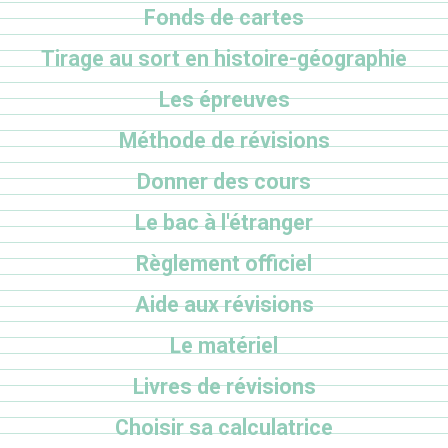
Fonds de cartes
Tirage au sort en histoire-géographie
Les épreuves
Méthode de révisions
Donner des cours
Le bac à l'étranger
Règlement officiel
Aide aux révisions
Le matériel
Livres de révisions
Choisir sa calculatrice