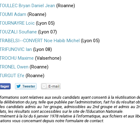
TOULLEC Bryan Daniel Jean
(Roanne)
TOUMI Adam
(Roanne)
TOURNAYRE Loïc
(Lyon 05)
TOUZALI Soufiane
(Lyon 07)
TRABELSI--CONVERT Noe Habib Michel
(Lyon 05)
TRIFUNOVIC Ian
(Lyon 08)
TROCHU Maxime
(Valserhone)
TRONEL Owen
(Roanne)
TURGUT Efe
(Roanne)
formations sont relatives aux seuls candidats ayant consenti à la réutilisation 
la délibération du jury, telle que publiée par l'administration, fait foi du résultat
les candidats admis au 1er groupe, admissibles au 2nd groupe et admis au 2nd
ats, les résultats sont accessibles sur le site de l'Education Nationale.
mément à la loi du 6 janvier 1978 relative à l'informatique, aux fichiers et aux l
ations vous concernant depuis notre formulaire de contact.