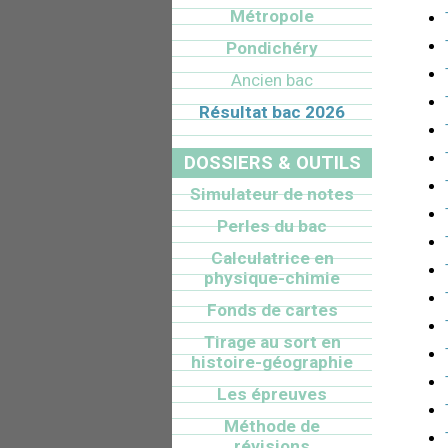
Métropole
Pondichéry
Ancien bac
Résultat bac 2026
DOSSIERS & OUTILS
Simulateur de notes
Perles du bac
Calculatrice en
physique-chimie
Fonds de cartes
Tirage au sort en
histoire-géographie
Les épreuves
Méthode de
révisions