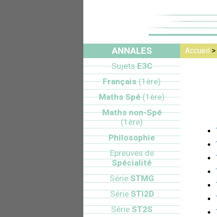
ANNALES
Accueil
Sujets
E3C
Français
(1ère)
Maths Spé
(1ère)
Maths non-Spé
(1ère)
Philosophie
Epreuves de
Spécialité
Série
STMG
Série
STI2D
Série
ST2S