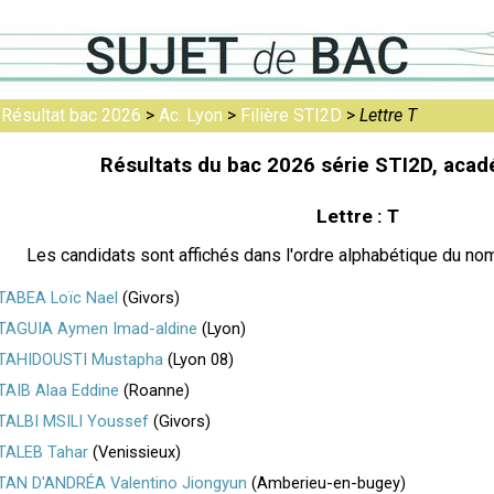
>
Résultat bac 2026
>
Ac. Lyon
>
Filière STI2D
>
Lettre T
Résultats du bac 2026 série STI2D, acad
Lettre : T
Les candidats sont affichés dans l'ordre alphabétique du nom
TABEA Loïc Nael
(Givors)
TAGUIA Aymen Imad-aldine
(Lyon)
TAHIDOUSTI Mustapha
(Lyon 08)
TAIB Alaa Eddine
(Roanne)
TALBI MSILI Youssef
(Givors)
TALEB Tahar
(Venissieux)
TAN D'ANDRÉA Valentino Jiongyun
(Amberieu-en-bugey)