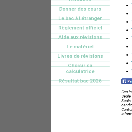
Donner des cours
Le bac à l'étranger
Règlement officiel
Aide aux révisions
Le matériel
Livres de révisions
Choisir sa
calculatrice
Résultat bac 2026
Ces in
Seule 
Seuls 
candid
Confor
inform