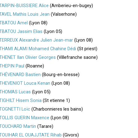
TARPIN-BUISSIERE Alice
(Amberieu-en-bugey)
TAVEL Mathis Louis Jean
(Valserhone)
TBATOU Amel
(Lyon 08)
TBATOU Jassim Elias
(Lyon 05)
TERREUX Alexandre Julien Jean-mar
(Lyon 08)
THAMI ALAMI Mohamed Chahine Dédi
(St priest)
THENET Ilan Olivier Georges
(Villefranche saone)
THEPIN Paul
(Roanne)
THÉVENARD Bastien
(Bourg-en-bresse)
THEVENIOT Louca Kenan
(Lyon 08)
THOMAS Lucas
(Lyon 05)
TIGHILT Hisem Sonia
(St etienne 1)
TOGNETTI Loïc
(Charbonnieres les bains)
TOLLIS GUERIN Maxence
(Lyon 08)
TOUCHARD Martin
(Tarare)
TOUIHAR EL OUAJJTATE Rihab
(Givors)