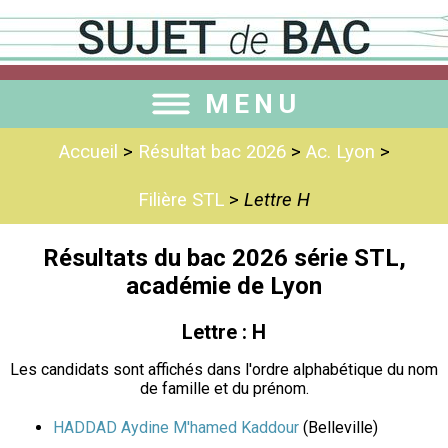
MENU
Accueil
>
Résultat bac 2026
>
Ac. Lyon
>
Filière STL
>
Lettre H
Résultats du bac 2026 série STL,
académie de Lyon
Lettre : H
Les candidats sont affichés dans l'ordre alphabétique du nom
de famille et du prénom.
HADDAD Aydine M'hamed Kaddour
(Belleville)