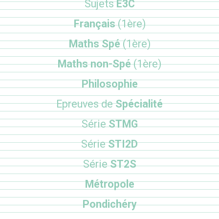
Sujets
E3C
Français
(1ère)
Maths Spé
(1ère)
Maths non-Spé
(1ère)
Philosophie
Epreuves de
Spécialité
Série
STMG
Série
STI2D
Série
ST2S
Métropole
Pondichéry