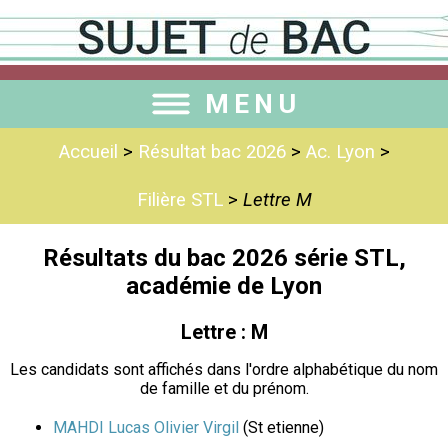
MENU
Accueil
>
Résultat bac 2026
>
Ac. Lyon
>
Filière STL
>
Lettre M
Résultats du bac 2026 série STL,
académie de Lyon
Lettre : M
Les candidats sont affichés dans l'ordre alphabétique du nom
de famille et du prénom.
MAHDI Lucas Olivier Virgil
(St etienne)