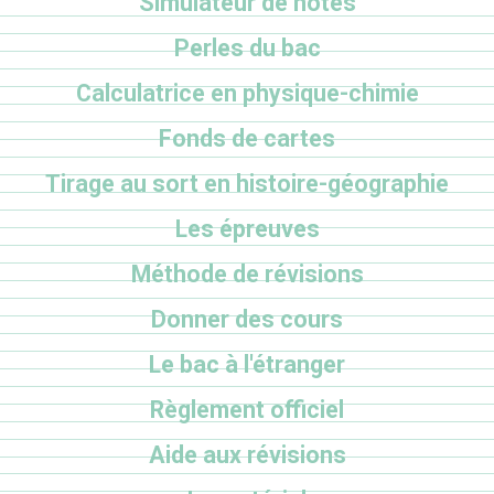
Simulateur de notes
Perles du bac
Calculatrice en physique-chimie
Fonds de cartes
Tirage au sort en histoire-géographie
Les épreuves
Méthode de révisions
Donner des cours
Le bac à l'étranger
Règlement officiel
Aide aux révisions