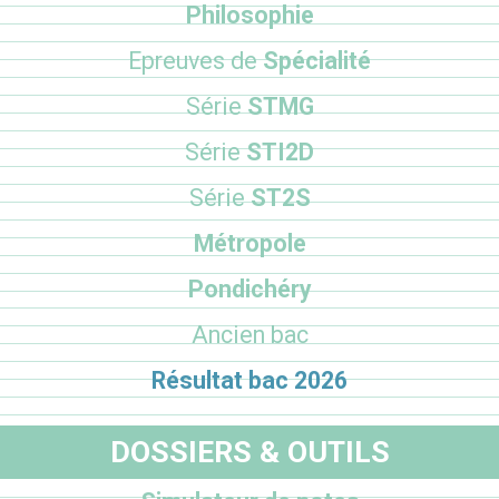
Philosophie
Epreuves de
Spécialité
Série
STMG
Série
STI2D
Série
ST2S
Métropole
Pondichéry
Ancien bac
Résultat bac 2026
DOSSIERS & OUTILS