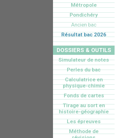
Métropole
Pondichéry
Ancien bac
Résultat bac 2026
DOSSIERS & OUTILS
Simulateur de notes
Perles du bac
Calculatrice en
physique-chimie
Fonds de cartes
Tirage au sort en
histoire-géographie
Les épreuves
Méthode de
révisions