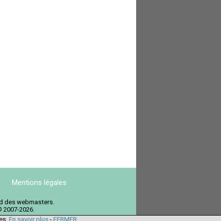
Mentions légales
ord des webmasters.
© 2007-2026.
ies.
En savoir plus
-
FERMER