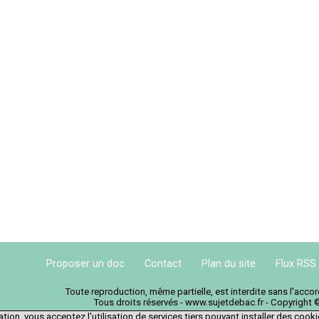
Proposer un doc
Contact
Plan du site
Flux RSS
Toute reproduction, même partielle, est interdite sans l'acc
Tous droits réservés - www.sujetdebac.fr - Copyright 
tion, vous acceptez l'utilisation de services tiers pouvant installer des cook