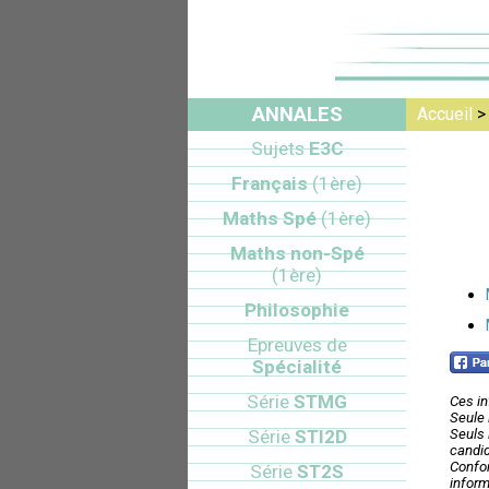
ANNALES
Accueil
Sujets
E3C
Français
(1ère)
Maths Spé
(1ère)
Maths non-Spé
(1ère)
Philosophie
Epreuves de
Spécialité
Série
STMG
Ces in
Seule 
Série
STI2D
Seuls 
candid
Confor
Série
ST2S
inform