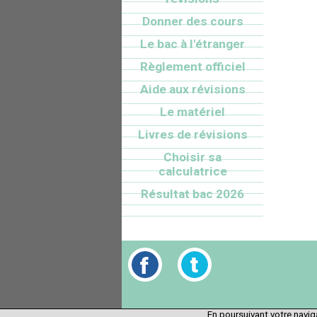
Donner des cours
Le bac à l'étranger
Règlement officiel
Aide aux révisions
Le matériel
Livres de révisions
Choisir sa
calculatrice
Résultat bac 2026
En poursuivant votre naviga