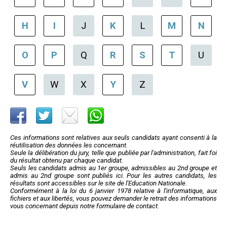
H
I
J
K
L
M
N
O
P
Q
R
S
T
U
V
W
X
Y
Z
Ces informations sont relatives aux seuls candidats ayant consenti à la
réutilisation des données les concernant.
Seule la délibération du jury, telle que publiée par l'administration, fait foi
du résultat obtenu par chaque candidat.
Seuls les candidats admis au 1er groupe, admissibles au 2nd groupe et
admis au 2nd groupe sont publiés ici. Pour les autres candidats, les
résultats sont accessibles sur le site de l'Education Nationale.
Conformément à la loi du 6 janvier 1978 relative à l'informatique, aux
fichiers et aux libertés, vous pouvez demander le retrait des informations
vous concernant depuis notre formulaire de contact.