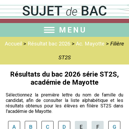
MENU
Accueil
>
Résultat bac 2026
>
Ac. Mayotte
>
Filière
ST2S
Résultats du bac 2026 série ST2S,
académie de Mayotte
Sélectionnez la première lettre du nom de famille du
candidat, afin de consulter la liste alphabétique et les
résultats obtenus pour les élèves en filière ST2S dans
l'académie de Mayotte.
A
B
C
D
E
F
G