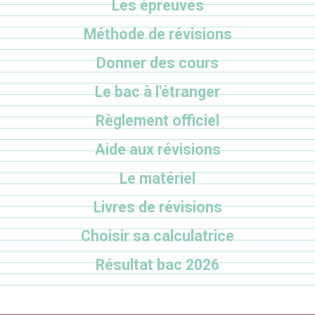
Les épreuves
Méthode de révisions
Donner des cours
Le bac à l'étranger
Règlement officiel
Aide aux révisions
Le matériel
Livres de révisions
Choisir sa calculatrice
Résultat bac 2026