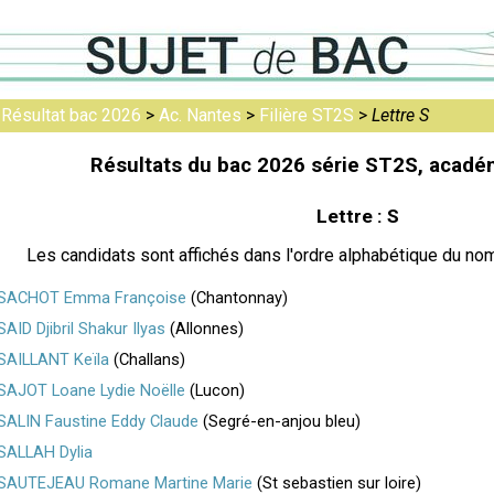
>
Résultat bac 2026
>
Ac. Nantes
>
Filière ST2S
>
Lettre S
Résultats du bac 2026 série ST2S, acadé
Lettre : S
Les candidats sont affichés dans l'ordre alphabétique du nom
SACHOT Emma Françoise
(Chantonnay)
SAID Djibril Shakur Ilyas
(Allonnes)
SAILLANT Keïla
(Challans)
SAJOT Loane Lydie Noëlle
(Lucon)
SALIN Faustine Eddy Claude
(Segré-en-anjou bleu)
SALLAH Dylia
SAUTEJEAU Romane Martine Marie
(St sebastien sur loire)