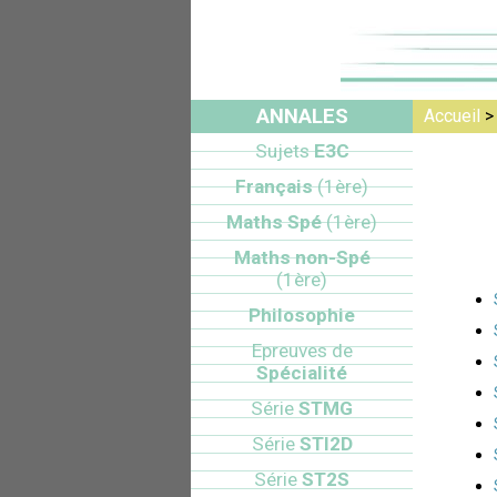
ANNALES
Accueil
Sujets
E3C
Français
(1ère)
Maths Spé
(1ère)
Maths non-Spé
(1ère)
Philosophie
Epreuves de
Spécialité
Série
STMG
Série
STI2D
Série
ST2S