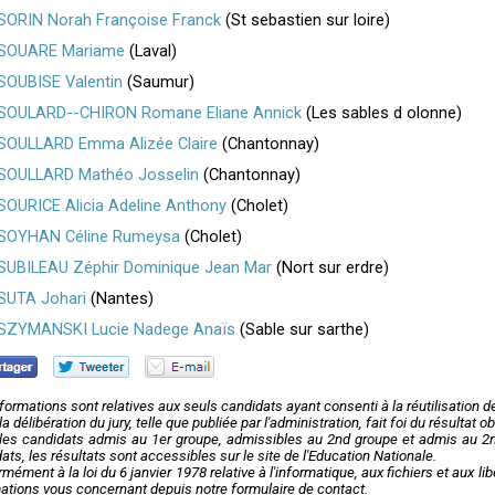
SORIN Norah Françoise Franck
(St sebastien sur loire)
SOUARE Mariame
(Laval)
SOUBISE Valentin
(Saumur)
SOULARD--CHIRON Romane Eliane Annick
(Les sables d olonne)
SOULLARD Emma Alizée Claire
(Chantonnay)
SOULLARD Mathéo Josselin
(Chantonnay)
SOURICE Alicia Adeline Anthony
(Cholet)
SOYHAN Céline Rumeysa
(Cholet)
SUBILEAU Zéphir Dominique Jean Mar
(Nort sur erdre)
SUTA Johari
(Nantes)
SZYMANSKI Lucie Nadege Anaïs
(Sable sur sarthe)
formations sont relatives aux seuls candidats ayant consenti à la réutilisation 
la délibération du jury, telle que publiée par l'administration, fait foi du résultat
les candidats admis au 1er groupe, admissibles au 2nd groupe et admis au 2nd
ats, les résultats sont accessibles sur le site de l'Education Nationale.
mément à la loi du 6 janvier 1978 relative à l'informatique, aux fichiers et aux l
ations vous concernant depuis notre formulaire de contact.