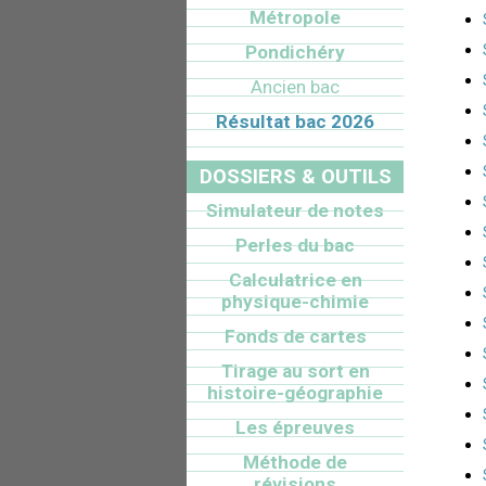
Métropole
Pondichéry
Ancien bac
Résultat bac 2026
DOSSIERS & OUTILS
Simulateur de notes
Perles du bac
Calculatrice en
physique-chimie
Fonds de cartes
Tirage au sort en
histoire-géographie
Les épreuves
Méthode de
révisions