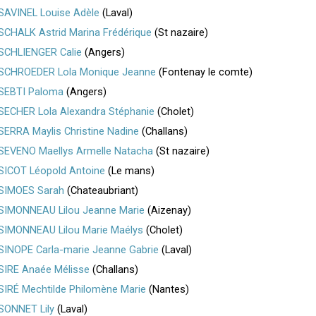
SAVINEL Louise Adèle
(Laval)
SCHALK Astrid Marina Frédérique
(St nazaire)
SCHLIENGER Calie
(Angers)
SCHROEDER Lola Monique Jeanne
(Fontenay le comte)
SEBTI Paloma
(Angers)
SECHER Lola Alexandra Stéphanie
(Cholet)
SERRA Maylis Christine Nadine
(Challans)
SEVENO Maellys Armelle Natacha
(St nazaire)
SICOT Léopold Antoine
(Le mans)
SIMOES Sarah
(Chateaubriant)
SIMONNEAU Lilou Jeanne Marie
(Aizenay)
SIMONNEAU Lilou Marie Maélys
(Cholet)
SINOPE Carla-marie Jeanne Gabrie
(Laval)
SIRE Anaée Mélisse
(Challans)
SIRÉ Mechtilde Philomène Marie
(Nantes)
SONNET Lily
(Laval)