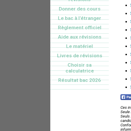
Donner des cours
Le bac à l'étranger
Règlement officiel
Aide aux révisions
Le matériel
Livres de révisions
Choisir sa
calculatrice
Résultat bac 2026
Ces in
Seule 
Seuls 
candid
Confor
inform