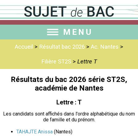
MENU
Accueil
>
Résultat bac 2026
>
Ac. Nantes
>
Filière ST2S
>
Lettre T
Résultats du bac 2026 série ST2S,
académie de Nantes
Lettre : T
Les candidats sont affichés dans l'ordre alphabétique du nom
de famille et du prénom.
TAHAJTE Anissa
(Nantes)