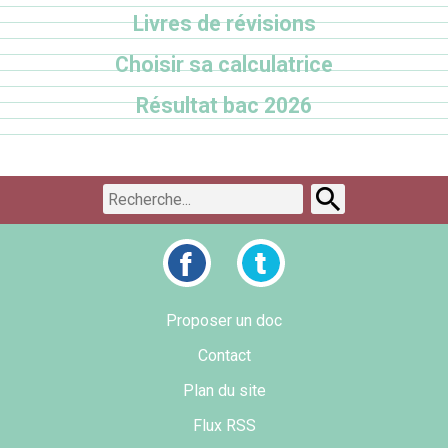
Livres de révisions
Choisir sa calculatrice
Résultat bac 2026
Proposer un doc
Contact
Plan du site
Flux RSS