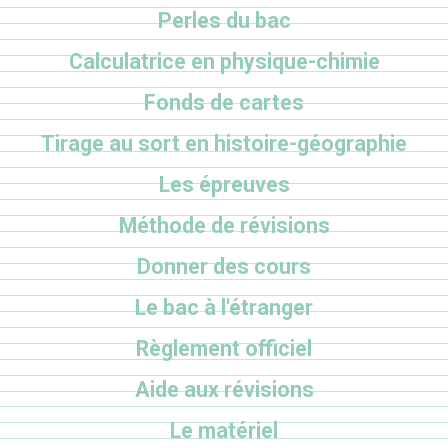
Perles du bac
Calculatrice en physique-chimie
Fonds de cartes
Tirage au sort en histoire-géographie
Les épreuves
Méthode de révisions
Donner des cours
Le bac à l'étranger
Règlement officiel
Aide aux révisions
Le matériel