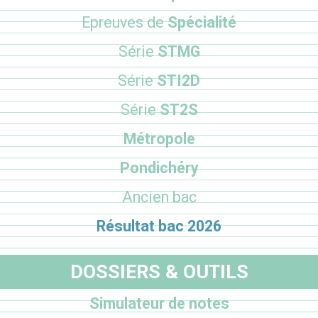
Epreuves de
Spécialité
Série
STMG
Série
STI2D
Série
ST2S
Métropole
Pondichéry
Ancien bac
Résultat bac 2026
DOSSIERS & OUTILS
Simulateur de notes