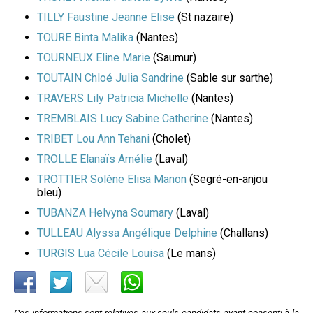
TILLY Faustine Jeanne Elise
(St nazaire)
TOURE Binta Malika
(Nantes)
TOURNEUX Eline Marie
(Saumur)
TOUTAIN Chloé Julia Sandrine
(Sable sur sarthe)
TRAVERS Lily Patricia Michelle
(Nantes)
TREMBLAIS Lucy Sabine Catherine
(Nantes)
TRIBET Lou Ann Tehani
(Cholet)
TROLLE Elanaïs Amélie
(Laval)
TROTTIER Solène Elisa Manon
(Segré-en-anjou
bleu)
TUBANZA Helvyna Soumary
(Laval)
TULLEAU Alyssa Angélique Delphine
(Challans)
TURGIS Lua Cécile Louisa
(Le mans)
Ces informations sont relatives aux seuls candidats ayant consenti à la