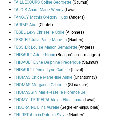
TAILLECOURS Coline Georgette
(Saumur)
TALOIS Anaïs Marie Wendy
(Laval)
TANGUY Mathis Grégory Hugo
(Angers)
TARIMY Abel
(Cholet)
TEGEL Lexy Christelle Odile
(Allonnes)
TESSIER Julia Paule Marie-jo
(Nantes)
TESSIER Louise Manon Bernadette
(Angers)
THIBAULT Adele Ninon
(Beaupréau-en-mauges)
THIBAULT Elyne Delphine Frédérique
(Saumur)
THIBAULT Léonie Lyse Camille
(Laval)
THOMAS Chloé Marie-line Annie
(Chantonnay)
THOMAS Morganne Gabrielle
(St nazaire)
THOMASSIN Marie-estelle Florence Jé
THOMY--FERREIRA Alexia Elisa Laura
(Laval)
THOURAINE Elina Aurélie
(Segré-en-anjou bleu)
THURET Alexia Patricia Sylvie
(Nantes)