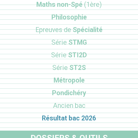
Maths non-Spé
(1ère)
Philosophie
Epreuves de
Spécialité
Série
STMG
Série
STI2D
Série
ST2S
Métropole
Pondichéry
Ancien bac
Résultat bac 2026
DOSSIERS & OUTILS