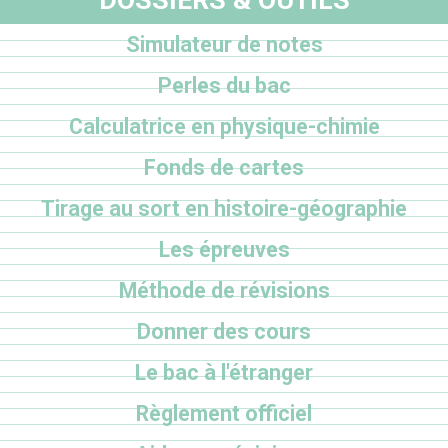
Simulateur de notes
Perles du bac
Calculatrice en physique-chimie
Fonds de cartes
Tirage au sort en histoire-géographie
Les épreuves
Méthode de révisions
Donner des cours
Le bac à l'étranger
Règlement officiel