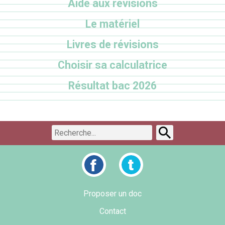
Aide aux révisions
Le matériel
Livres de révisions
Choisir sa calculatrice
Résultat bac 2026
Proposer un doc
Contact