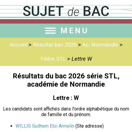
MENU
Accueil
>
Résultat bac 2026
>
Ac. Normandie
>
Filière STL
>
Lettre W
Résultats du bac 2026 série STL,
académie de Normandie
Lettre : W
Les candidats sont affichés dans l'ordre alphabétique du nom
de famille et du prénom.
WILLIG Guilhem Eloi Armelin
(Ste adresse)