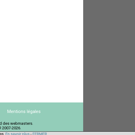
Mentions légales
ord des webmasters.
© 2007-2026.
ies.
En savoir plus
-
FERMER