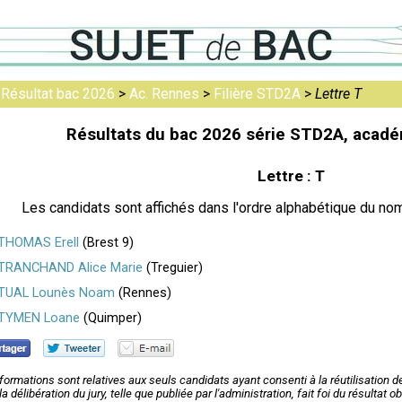
>
Résultat bac 2026
>
Ac. Rennes
>
Filière STD2A
>
Lettre T
Résultats du bac 2026 série STD2A, acad
Lettre : T
Les candidats sont affichés dans l'ordre alphabétique du nom
THOMAS Erell
(Brest 9)
TRANCHAND Alice Marie
(Treguier)
TUAL Lounès Noam
(Rennes)
TYMEN Loane
(Quimper)
formations sont relatives aux seuls candidats ayant consenti à la réutilisation 
la délibération du jury, telle que publiée par l'administration, fait foi du résultat