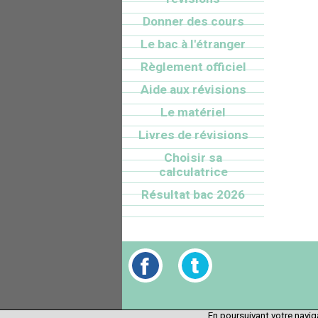
Donner des cours
Le bac à l'étranger
Règlement officiel
Aide aux révisions
Le matériel
Livres de révisions
Choisir sa
calculatrice
Résultat bac 2026
En poursuivant votre naviga