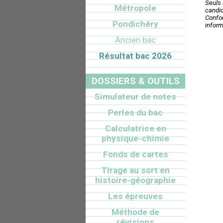
Seuls 
Métropole
candid
Confor
Pondichéry
inform
Ancien bac
Résultat bac 2026
DOSSIERS & OUTILS
Simulateur de notes
Perles du bac
Calculatrice en
physique-chimie
Fonds de cartes
Tirage au sort en
histoire-géographie
Les épreuves
Méthode de
révisions