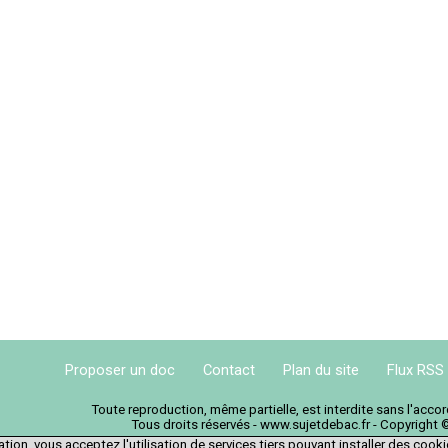
Proposer un doc
Contact
Plan du site
Flux RSS
Toute reproduction, même partielle, est interdite sans l'acc
Tous droits réservés - www.sujetdebac.fr - Copyright 
tion, vous acceptez l'utilisation de services tiers pouvant installer des cook