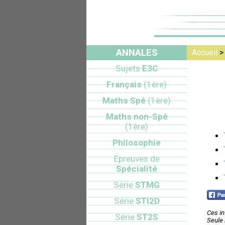
ANNALES
Accueil
Sujets
E3C
Français
(1ère)
Maths Spé
(1ère)
Maths non-Spé
(1ère)
Philosophie
Epreuves de
Spécialité
Série
STMG
Série
STI2D
Ces in
Série
ST2S
Seule 