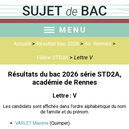
MENU
Accueil
>
Résultat bac 2026
>
Ac. Rennes
>
Filière STD2A
>
Lettre V
Résultats du bac 2026 série STD2A,
académie de Rennes
Lettre : V
Les candidats sont affichés dans l'ordre alphabétique du nom
de famille et du prénom.
VARLET Maxime
(Quimper)