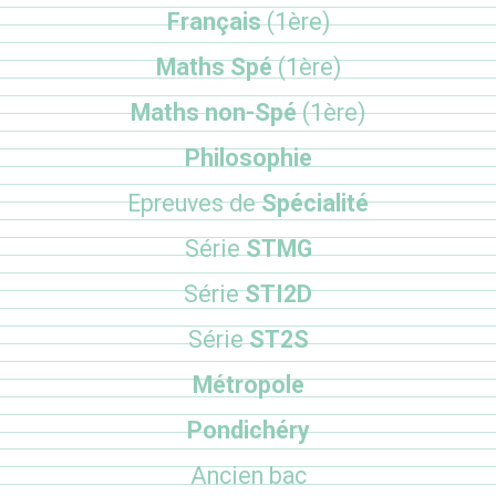
Français
(1ère)
Maths Spé
(1ère)
Maths non-Spé
(1ère)
Philosophie
Epreuves de
Spécialité
Série
STMG
Série
STI2D
Série
ST2S
Métropole
Pondichéry
Ancien bac