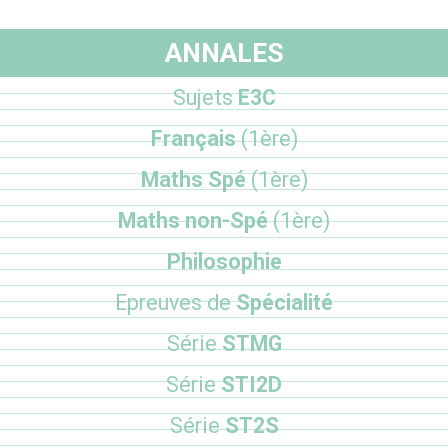
ANNALES
Sujets
E3C
Français
(1ère)
Maths Spé
(1ère)
Maths non-Spé
(1ère)
Philosophie
Epreuves de
Spécialité
Série
STMG
Série
STI2D
Série
ST2S