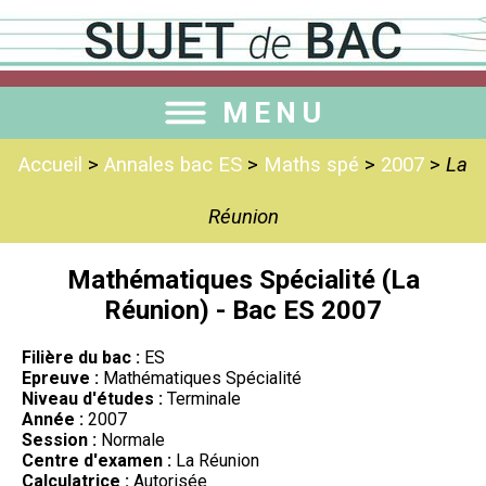
MENU
Accueil
>
Annales bac ES
>
Maths spé
>
2007
>
La
Réunion
Mathématiques Spécialité (La
Réunion) - Bac ES 2007
Filière du bac :
ES
Epreuve :
Mathématiques Spécialité
Niveau d'études :
Terminale
Année :
2007
Session :
Normale
Centre d'examen :
La Réunion
Calculatrice :
Autorisée