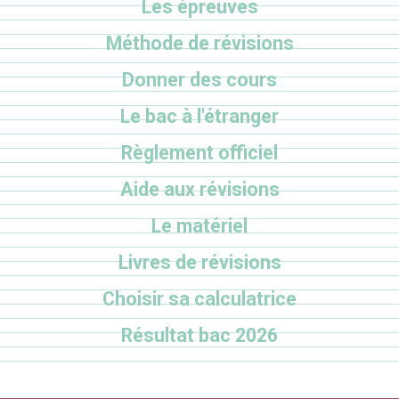
Les épreuves
Méthode de révisions
Donner des cours
Le bac à l'étranger
Règlement officiel
Aide aux révisions
Le matériel
Livres de révisions
Choisir sa calculatrice
Résultat bac 2026