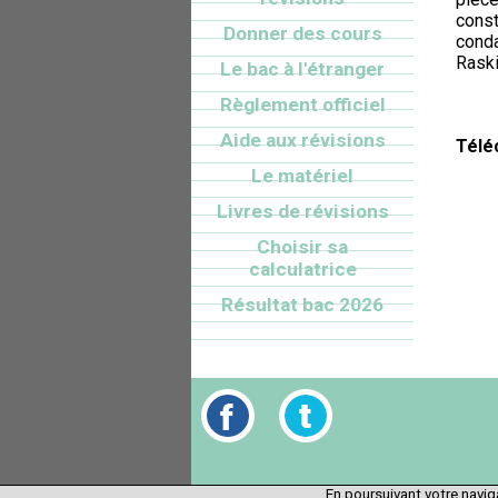
const
Donner des cours
conda
Raski
Le bac à l'étranger
Règlement officiel
Aide aux révisions
Télé
Le matériel
Livres de révisions
Choisir sa
calculatrice
Résultat bac 2026
En poursuivant votre naviga