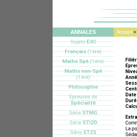
ANNALES
Accueil
Sujets
E3C
Français
(1ère)
Filiè
Maths Spé
(1ère)
Epre
Maths non-Spé
Nive
(1ère)
Anné
Sess
Philosophie
Cent
Date 
Epreuves de
Duré
Spécialité
Calcu
Série
STMG
Extra
Série
STI2D
Comme
La po
Série
ST2S
Sédar