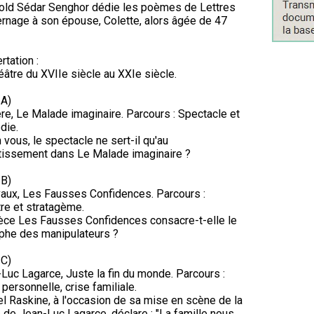
old Sédar Senghor dédie les poèmes de Lettres
ernage à son épouse, Colette, alors âgée de 47
rtation :
éâtre du XVIIe siècle au XXIe siècle.
 A)
re, Le Malade imaginaire. Parcours : Spectacle et
die.
 vous, le spectacle ne sert-il qu'au
tissement dans Le Malade imaginaire ?
 B)
aux, Les Fausses Confidences. Parcours :
re et stratagème.
èce Les Fausses Confidences consacre-t-elle le
phe des manipulateurs ?
 C)
Luc Lagarce, Juste la fin du monde. Parcours :
 personnelle, crise familiale.
l Raskine, à l'occasion de sa mise en scène de la
 de Jean-Luc Lagarce, déclare : "La famille nous