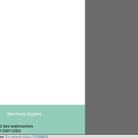
Mentions légales
ord des webmasters.
© 2007-2026.
ies.
En savoir plus
-
FERMER