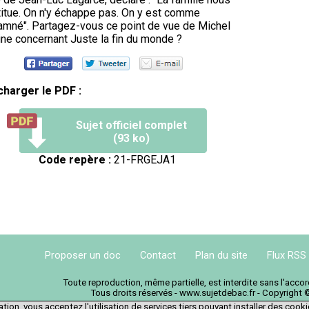
itue. On n'y échappe pas. On y est comme
mné". Partagez-vous ce point de vue de Michel
ne concernant Juste la fin du monde ?
charger le PDF :
Sujet officiel complet
(93 ko)
Code repère :
21-FRGEJA1
Proposer un doc
Contact
Plan du site
Flux RSS
Toute reproduction, même partielle, est interdite sans l'acc
Tous droits réservés - www.sujetdebac.fr - Copyright 
tion, vous acceptez l'utilisation de services tiers pouvant installer des cook