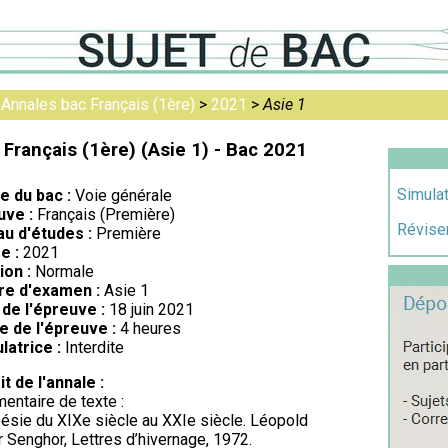
>
Annales bac Français (1ère)
>
2021
>
Asie 1
Français (1ère) (Asie 1) - Bac 2021
Simulat
re du bac :
Voie générale
uve :
Français (Première)
Réviser
au d'études :
Première
e :
2021
ion :
Normale
re d'examen :
Asie 1
de l'épreuve :
18 juin 2021
e de l'épreuve :
4 heures
latrice :
Interdite
it de l'annale :
ntaire de texte :
ésie du XIXe siècle au XXIe siècle. Léopold
 Senghor, Lettres d’hivernage, 1972.