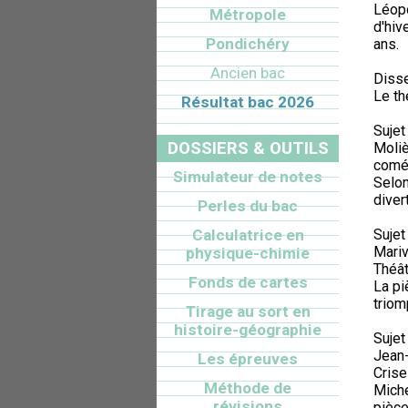
Léop
Métropole
d'hiv
Pondichéry
ans.
Ancien bac
Disse
Le th
Résultat bac 2026
Sujet
DOSSIERS & OUTILS
Moliè
comé
Simulateur de notes
Selon
diver
Perles du bac
Calculatrice en
Sujet
Mariv
physique-chimie
Théât
Fonds de cartes
La pi
triom
Tirage au sort en
histoire-géographie
Sujet
Jean-
Les épreuves
Crise
Méthode de
Miche
révisions
pièce