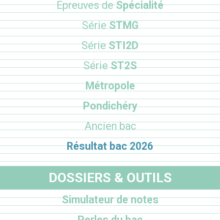
Epreuves de
Spécialité
Série
STMG
Série
STI2D
Série
ST2S
Métropole
Pondichéry
Ancien bac
Résultat bac 2026
DOSSIERS & OUTILS
Simulateur de notes
Perles du bac