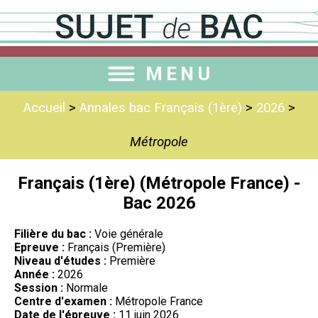
MENU
Accueil
>
Annales bac Français (1ère)
>
2026
>
Métropole
Français (1ère) (Métropole France) -
Bac 2026
Filière du bac :
Voie générale
Epreuve :
Français (Première)
Niveau d'études :
Première
Année :
2026
Session :
Normale
Centre d'examen :
Métropole France
Date de l'épreuve :
11 juin 2026