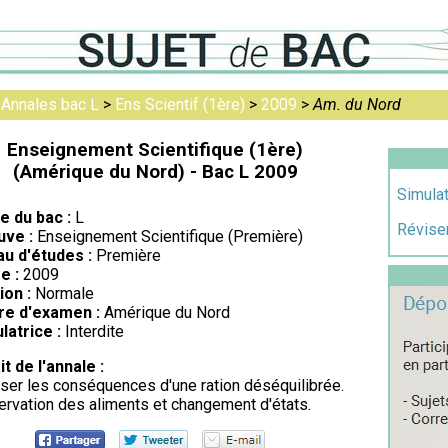
>
Annales bac L
>
Ens Scientif (1ère)
>
2009
>
Am. du Nord
Enseignement Scientifique (1ère)
(Amérique du Nord) - Bac L 2009
Simulat
re du bac :
L
Réviser
uve :
Enseignement Scientifique (Première)
au d'études :
Première
e :
2009
ion :
Normale
re d'examen :
Amérique du Nord
latrice :
Interdite
it de l'annale :
ser les conséquences d'une ration déséquilibrée.
rvation des aliments et changement d'états.