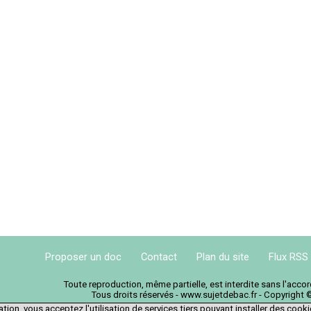
Proposer un doc
Contact
Plan du site
Flux RSS
Toute reproduction, même partielle, est interdite sans l'acc
Tous droits réservés - www.sujetdebac.fr - Copyright 
tion, vous acceptez l'utilisation de services tiers pouvant installer des cook