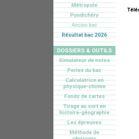
Métropole
Télé
Pondichéry
Ancien bac
Résultat bac 2026
DOSSIERS & OUTILS
Simulateur de notes
Perles du bac
Calculatrice en
physique-chimie
Fonds de cartes
Tirage au sort en
histoire-géographie
Les épreuves
Méthode de
révisions