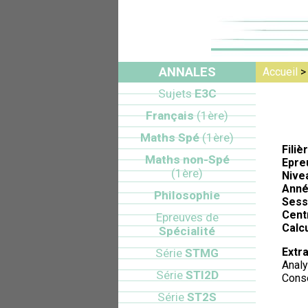
ANNALES
Accueil
Sujets
E3C
Français
(1ère)
Maths Spé
(1ère)
Filiè
Maths non-Spé
Epre
(1ère)
Nive
Anné
Philosophie
Sess
Cent
Epreuves de
Calcu
Spécialité
Extra
Série
STMG
Analy
Série
STI2D
Conse
Série
ST2S