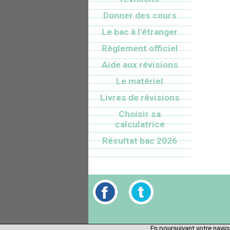
Donner des cours
Le bac à l'étranger
Règlement officiel
Aide aux révisions
Le matériel
Livres de révisions
Choisir sa
calculatrice
Résultat bac 2026
En poursuivant votre naviga