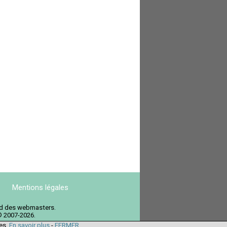
Mentions légales
ord des webmasters.
© 2007-2026.
ies.
En savoir plus
-
FERMER