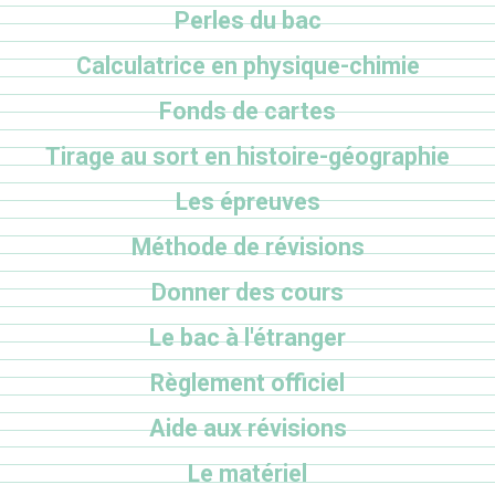
Perles du bac
Calculatrice en physique-chimie
Fonds de cartes
Tirage au sort en histoire-géographie
Les épreuves
Méthode de révisions
Donner des cours
Le bac à l'étranger
Règlement officiel
Aide aux révisions
Le matériel