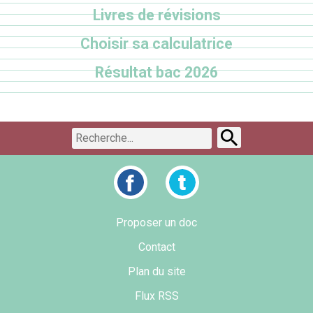
Livres de révisions
Choisir sa calculatrice
Résultat bac 2026
Proposer un doc
Contact
Plan du site
Flux RSS