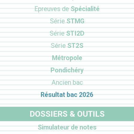
Epreuves de
Spécialité
Série
STMG
Série
STI2D
Série
ST2S
Métropole
Pondichéry
Ancien bac
Résultat bac 2026
DOSSIERS & OUTILS
Simulateur de notes