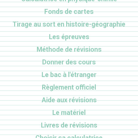
Fonds de cartes
Tirage au sort en histoire-géographie
Les épreuves
Méthode de révisions
Donner des cours
Le bac à l'étranger
Règlement officiel
Aide aux révisions
Le matériel
Livres de révisions
Choisir sa calculatrice