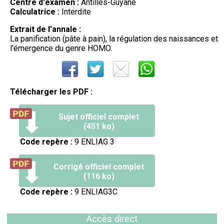
Centre d'examen :
Antilles-Guyane
Calculatrice :
Interdite
Extrait de l'annale :
La panification (pâte à pain), la régulation des naissances et
l'émergence du genre HOMO.
Télécharger les PDF :
Sujet officiel complet
(451 ko)
Code repère :
9 ENLIAG 3
Corrigé officiel complet
(116 ko)
Code repère :
9 ENLIAG3C
Accès direct