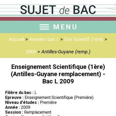
MENU
Accueil
>
Annales bac L
>
Ens Scientif (1ère)
>
2009
>
Antilles-Guyane (remp.)
Enseignement Scientifique (1ère)
(Antilles-Guyane remplacement) -
Bac L 2009
Filière du bac :
L
Epreuve :
Enseignement Scientifique (Première)
Niveau d'études :
Première
Année :
2009
Session :
Remplacement