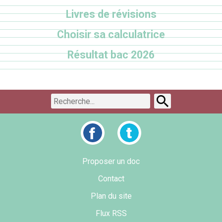
Livres de révisions
Choisir sa calculatrice
Résultat bac 2026
Proposer un doc
Contact
Plan du site
Flux RSS