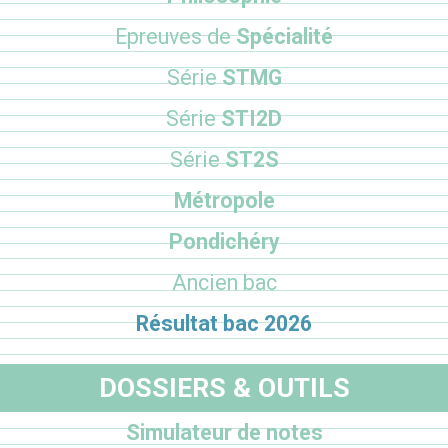
Epreuves de
Spécialité
Série
STMG
Série
STI2D
Série
ST2S
Métropole
Pondichéry
Ancien bac
Résultat bac 2026
DOSSIERS & OUTILS
Simulateur de notes