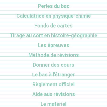
Perles du bac
Calculatrice en physique-chimie
Fonds de cartes
Tirage au sort en histoire-géographie
Les épreuves
Méthode de révisions
Donner des cours
Le bac à l'étranger
Règlement officiel
Aide aux révisions
Le matériel