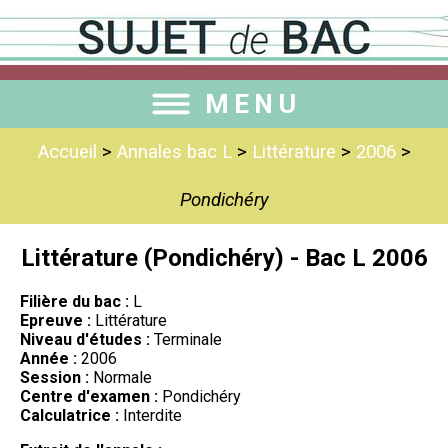
MENU
Accueil
>
Annales bac L
>
Littérature
>
2006
>
Pondichéry
Littérature (Pondichéry) - Bac L 2006
Filière du bac :
L
Epreuve :
Littérature
Niveau d'études :
Terminale
Année :
2006
Session :
Normale
Centre d'examen :
Pondichéry
Calculatrice :
Interdite