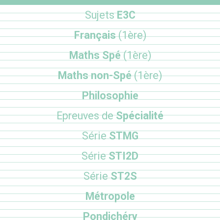
Sujets
E3C
Français
(1ère)
Maths Spé
(1ère)
Maths non-Spé
(1ère)
Philosophie
Epreuves de
Spécialité
Série
STMG
Série
STI2D
Série
ST2S
Métropole
Pondichéry