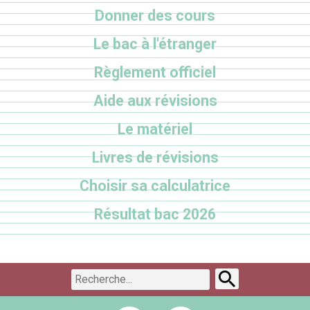
Donner des cours
Le bac à l'étranger
Règlement officiel
Aide aux révisions
Le matériel
Livres de révisions
Choisir sa calculatrice
Résultat bac 2026