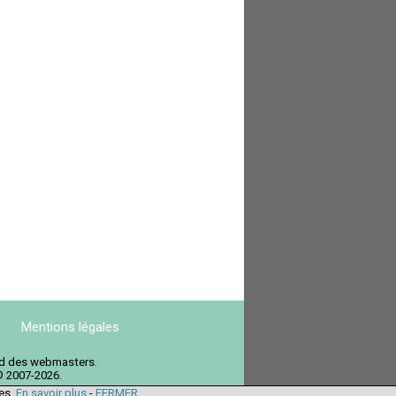
Mentions légales
ord des webmasters.
© 2007-2026.
ies.
En savoir plus
-
FERMER