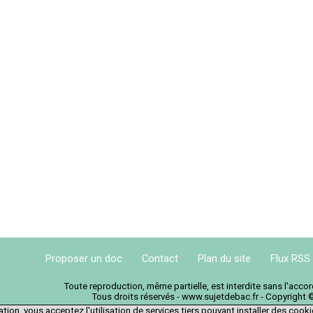
Proposer un doc
Contact
Plan du site
Flux RSS
Toute reproduction, même partielle, est interdite sans l'acc
Tous droits réservés - www.sujetdebac.fr - Copyright 
tion, vous acceptez l'utilisation de services tiers pouvant installer des cook