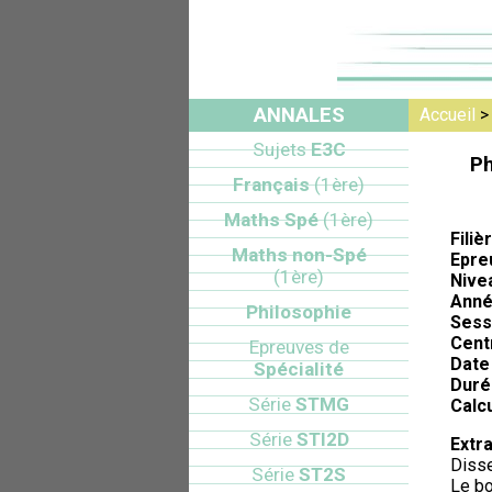
ANNALES
Accueil
Sujets
E3C
Ph
Français
(1ère)
Maths Spé
(1ère)
Filiè
Maths non-Spé
Epre
(1ère)
Nive
Anné
Philosophie
Sess
Cent
Epreuves de
Date 
Spécialité
Duré
Série
STMG
Calcu
Série
STI2D
Extra
Disse
Série
ST2S
Le bo