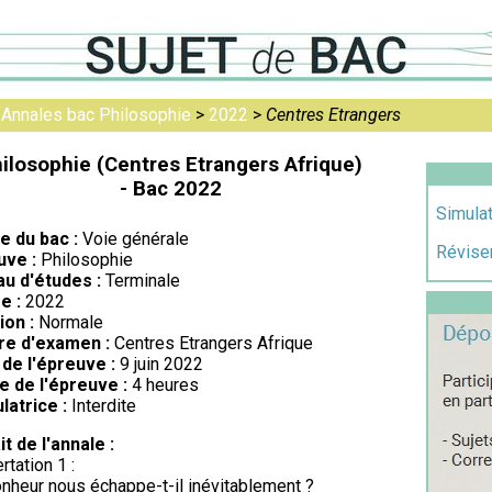
>
Annales bac Philosophie
>
2022
>
Centres Etrangers
ilosophie (Centres Etrangers Afrique)
- Bac 2022
Simulat
re du bac :
Voie générale
Réviser
uve :
Philosophie
au d'études :
Terminale
e :
2022
ion :
Normale
re d'examen :
Centres Etrangers Afrique
de l'épreuve :
9 juin 2022
e de l'épreuve :
4 heures
latrice :
Interdite
it de l'annale :
rtation 1 :
nheur nous échappe-t-il inévitablement ?