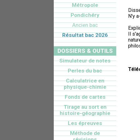
Métropole
Disse
Pondichéry
N'y a
Ancien bac
Expli
Il s'
Résultat bac 2026
natur
philo
DOSSIERS & OUTILS
Simulateur de notes
Télé
Perles du bac
Calculatrice en
physique-chimie
Fonds de cartes
Tirage au sort en
histoire-géographie
Les épreuves
Méthode de
révisions