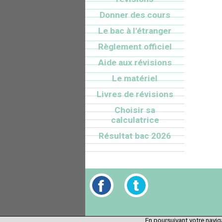
Donner des cours
Le bac à l'étranger
Règlement officiel
Aide aux révisions
Le matériel
Livres de révisions
Choisir sa
calculatrice
Résultat bac 2026
En poursuivant votre naviga