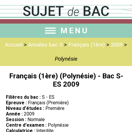
MENU
Accueil
>
Annales bac S
>
Français (1ère)
>
2009
>
Polynésie
Français (1ère) (Polynésie) - Bac S-
ES 2009
Filières du bac :
S - ES
Epreuve :
Français (Première)
Niveau d'études :
Première
Année :
2009
Session :
Normale
Centre d'examen :
Polynésie
Calculatrice :
Interdite