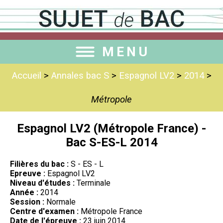
MENU
Accueil
>
Annales bac S
>
Espagnol LV2
>
2014
>
Métropole
Espagnol LV2 (Métropole France) -
Bac S-ES-L 2014
Filières du bac :
S - ES - L
Epreuve :
Espagnol LV2
Niveau d'études :
Terminale
Année :
2014
Session :
Normale
Centre d'examen :
Métropole France
Date de l'épreuve :
23 juin 2014