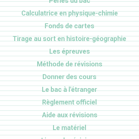
Perles du bac
Calculatrice en physique-chimie
Fonds de cartes
Tirage au sort en histoire-géographie
Les épreuves
Méthode de révisions
Donner des cours
Le bac à l'étranger
Règlement officiel
Aide aux révisions
Le matériel