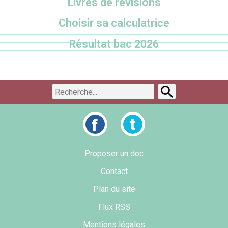
Livres de révisions
Choisir sa calculatrice
Résultat bac 2026
Proposer un doc
Contact
Plan du site
Flux RSS
Mentions légales