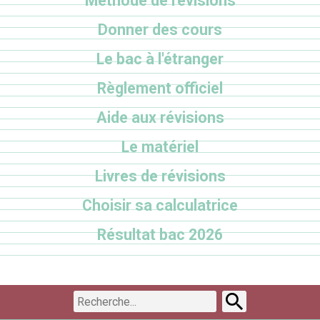
Méthode de révisions
Donner des cours
Le bac à l'étranger
Règlement officiel
Aide aux révisions
Le matériel
Livres de révisions
Choisir sa calculatrice
Résultat bac 2026