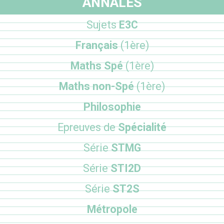
ANNALES
Sujets
E3C
Français
(1ère)
Maths Spé
(1ère)
Maths non-Spé
(1ère)
Philosophie
Epreuves de
Spécialité
Série
STMG
Série
STI2D
Série
ST2S
Métropole