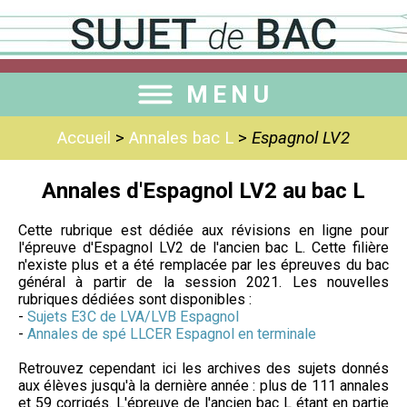
MENU
Accueil
>
Annales bac L
>
Espagnol LV2
Annales d'Espagnol LV2 au bac L
Cette rubrique est dédiée aux révisions en ligne pour
l'épreuve d'Espagnol LV2 de l'ancien bac L. Cette filière
n'existe plus et a été remplacée par les épreuves du bac
général à partir de la session 2021. Les nouvelles
rubriques dédiées sont disponibles :
-
Sujets E3C de LVA/LVB Espagnol
-
Annales de spé LLCER Espagnol en terminale
Retrouvez cependant ici les archives des sujets donnés
aux élèves jusqu'à la dernière année : plus de 111 annales
et 59 corrigés. L'épreuve de l'ancien bac L étant en partie