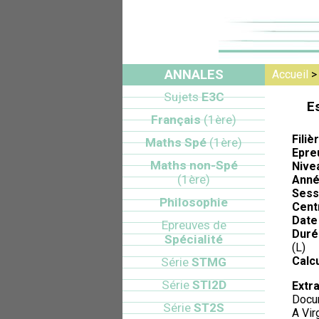
ANNALES
Accueil
Sujets
E3C
E
Français
(1ère)
Filiè
Maths Spé
(1ère)
Epre
Maths non-Spé
Nive
(1ère)
Anné
Sess
Philosophie
Cent
Date 
Epreuves de
Duré
Spécialité
(L)
Calcu
Série
STMG
Série
STI2D
Extra
Docum
Série
ST2S
A Vir