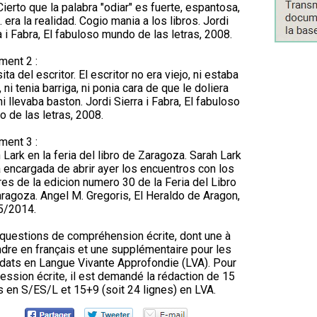
 Cierto que la palabra "odiar" es fuerte, espantosa,
.. era la realidad. Cogio mania a los libros. Jordi
a i Fabra, El fabuloso mundo de las letras, 2008.
ent 2 :
sita del escritor. El escritor no era viejo, ni estaba
, ni tenia barriga, ni ponia cara de que le doliera
ni llevaba baston. Jordi Sierra i Fabra, El fabuloso
 de las letras, 2008.
ent 3 :
 Lark en la feria del libro de Zaragoza. Sarah Lark
a encargada de abrir ayer los encuentros con los
res de la edicion numero 30 de la Feria del Libro
ragoza. Angel M. Gregoris, El Heraldo de Aragon,
5/2014.
questions de compréhension écrite, dont une à
dre en français et une supplémentaire pour les
dats en Langue Vivante Approfondie (LVA). Pour
ression écrite, il est demandé la rédaction de 15
s en S/ES/L et 15+9 (soit 24 lignes) en LVA.