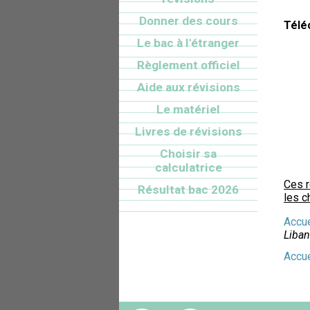
Donner des cours
Télé
Le bac à l'étranger
Règlement officiel
Aide aux révisions
Le matériel
Livres de révisions
Choisir sa
calculatrice
Ces 
Résultat bac 2026
les c
Accue
Liban
Accue