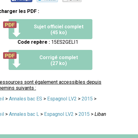
charger les PDF :
Sujet officiel complet
(45 ko)
Code repère :
15ES2GELI1
Corrigé complet
(27 ko)
ressources sont également accessibles depuis
hemins suivants :
il
>
Annales bac ES
>
Espagnol LV2
>
2015
>
il
>
Annales bac L
>
Espagnol LV2
>
2015
>
Liban