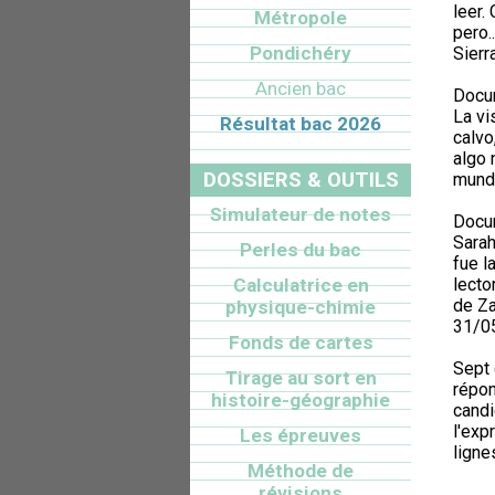
leer.
Métropole
pero.
Pondichéry
Sierr
Ancien bac
Docum
La vi
Résultat bac 2026
calvo
algo 
DOSSIERS & OUTILS
mundo
Simulateur de notes
Docum
Sarah
Perles du bac
fue l
Calculatrice en
lecto
de Za
physique-chimie
31/0
Fonds de cartes
Sept 
Tirage au sort en
répon
histoire-géographie
candi
l'exp
Les épreuves
ligne
Méthode de
révisions