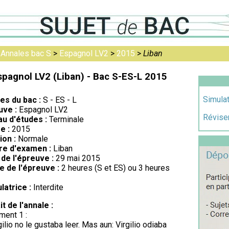
>
Annales bac S
>
Espagnol LV2
>
2015
>
Liban
spagnol LV2 (Liban) - Bac S-ES-L 2015
Simulat
res du bac :
S - ES - L
uve :
Espagnol LV2
Réviser
au d'études :
Terminale
e :
2015
ion :
Normale
re d'examen :
Liban
de l'épreuve :
29 mai 2015
e de l'épreuve :
2 heures (S et ES) ou 3 heures
latrice :
Interdite
it de l'annale :
ent 1 :
gilio no le gustaba leer. Mas aun: Virgilio odiaba