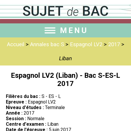
MENU
Accueil
>
Annales bac S
>
Espagnol LV2
>
2017
>
Liban
Espagnol LV2 (Liban) - Bac S-ES-L
2017
Filières du bac :
S - ES - L
Epreuve :
Espagnol LV2
Niveau d'études :
Terminale
Année :
2017
Session :
Normale
Centre d'examen :
Liban
Date de l'épreuve :
5 juin 2017