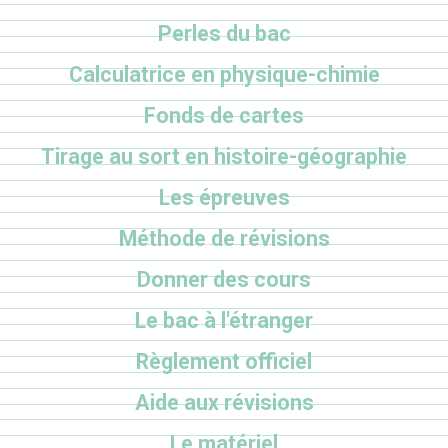
Perles du bac
Calculatrice en physique-chimie
Fonds de cartes
Tirage au sort en histoire-géographie
Les épreuves
Méthode de révisions
Donner des cours
Le bac à l'étranger
Règlement officiel
Aide aux révisions
Le matériel