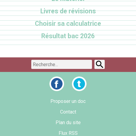
Livres de révisions
Choisir sa calculatrice
Résultat bac 2026
Proposer un doc
Contact
Plan du site
Flux RSS