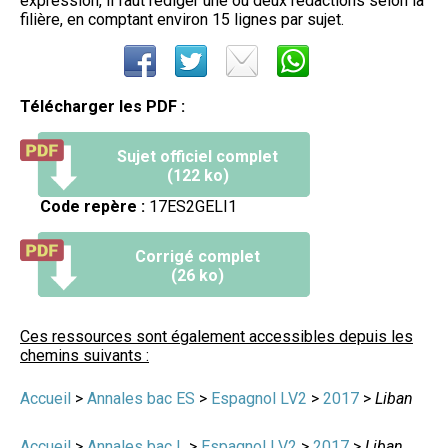
expression, il faut rédiger une ou deux rédactions selon la
filière, en comptant environ 15 lignes par sujet.
Télécharger les PDF :
Sujet officiel complet
(122 ko)
Code repère :
17ES2GELI1
Corrigé complet
(26 ko)
Ces ressources sont également accessibles depuis les
chemins suivants :
Accueil
>
Annales bac ES
>
Espagnol LV2
>
2017
>
Liban
Accueil
>
Annales bac L
>
Espagnol LV2
>
2017
>
Liban