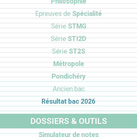
Philosophie
Epreuves de
Spécialité
Série
STMG
Série
STI2D
Série
ST2S
Métropole
Pondichéry
Ancien bac
Résultat bac 2026
DOSSIERS & OUTILS
Simulateur de notes