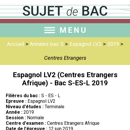
MENU
Accueil
>
Annales bac S
>
Espagnol LV2
>
2019
>
Centres Etrangers
Espagnol LV2 (Centres Etrangers
Afrique) - Bac S-ES-L 2019
Filières du bac :
S - ES - L
Epreuve :
Espagnol LV2
Niveau d'études :
Terminale
Année :
2019
Session :
Normale
Centre d'examen :
Centres Etrangers Afrique
Date de l'épreuve :
12 juin 2019