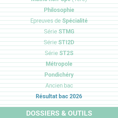
Philosophie
Epreuves de
Spécialité
Série
STMG
Série
STI2D
Série
ST2S
Métropole
Pondichéry
Ancien bac
Résultat bac 2026
DOSSIERS & OUTILS