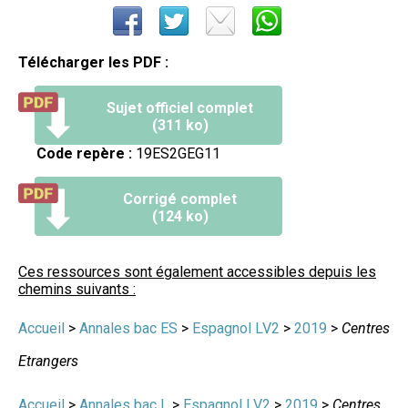
Télécharger les PDF :
Sujet officiel complet
(311 ko)
Code repère :
19ES2GEG11
Corrigé complet
(124 ko)
Ces ressources sont également accessibles depuis les
chemins suivants :
Accueil
>
Annales bac ES
>
Espagnol LV2
>
2019
>
Centres
Etrangers
Accueil
>
Annales bac L
>
Espagnol LV2
>
2019
>
Centres