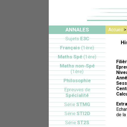
ANNALES
Accueil
Sujets
E3C
Hi
Français
(1ère)
Maths Spé
(1ère)
Filiè
Maths non-Spé
Epre
(1ère)
Nive
Anné
Philosophie
Sess
Cent
Epreuves de
Calcu
Spécialité
Extra
Série
STMG
Echan
Série
STI2D
de la
Série
ST2S