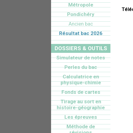
Métropole
Télé
Pondichéry
Ancien bac
Résultat bac 2026
DOSSIERS & OUTILS
Simulateur de notes
Perles du bac
Calculatrice en
physique-chimie
Fonds de cartes
Tirage au sort en
histoire-géographie
Les épreuves
Méthode de
révisions