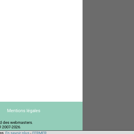
Mentions légales
ord des webmasters.
© 2007-2026.
ies.
En savoir plus
-
FERMER