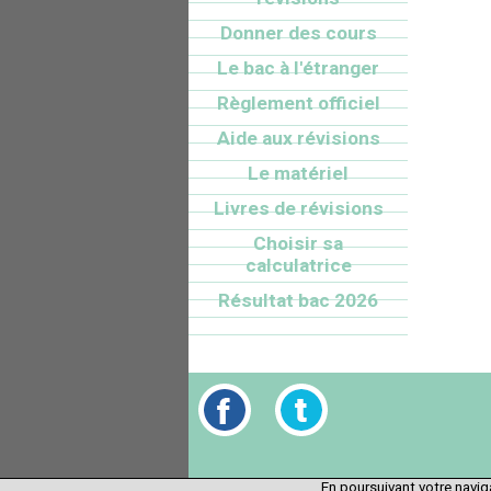
Donner des cours
Le bac à l'étranger
Règlement officiel
Aide aux révisions
Le matériel
Livres de révisions
Choisir sa
calculatrice
Résultat bac 2026
En poursuivant votre naviga