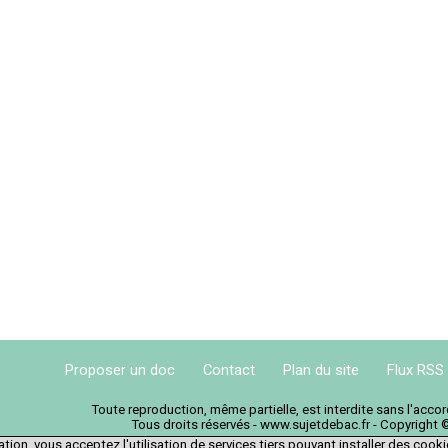
Proposer un doc
Contact
Plan du site
Flux RSS
Toute reproduction, même partielle, est interdite sans l'acc
Tous droits réservés - www.sujetdebac.fr - Copyright 
tion, vous acceptez l'utilisation de services tiers pouvant installer des cook