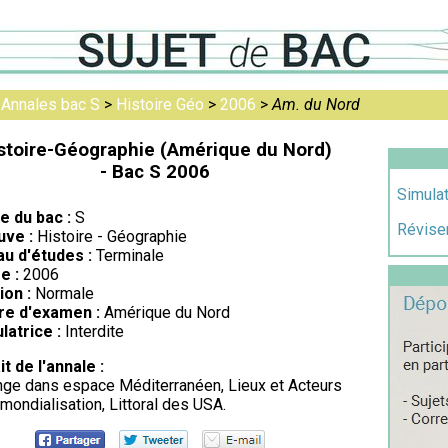
>
Annales bac S
>
Histoire Géo
>
2006
>
Am. du Nord
stoire-Géographie (Amérique du Nord)
- Bac S 2006
Simulat
re du bac :
S
Réviser
uve :
Histoire - Géographie
au d'études :
Terminale
e :
2006
ion :
Normale
re d'examen :
Amérique du Nord
latrice :
Interdite
it de l'annale :
ge dans espace Méditerranéen, Lieux et Acteurs
 mondialisation, Littoral des USA.