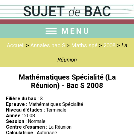
MENU
Accueil
>
Annales bac S
>
Maths spé
>
2008
>
La
Réunion
Mathématiques Spécialité (La
Réunion) - Bac S 2008
Filière du bac :
S
Epreuve :
Mathématiques Spécialité
Niveau d'études :
Terminale
Année :
2008
Session :
Normale
Centre d'examen :
La Réunion
Calculatrice :
Autorisée