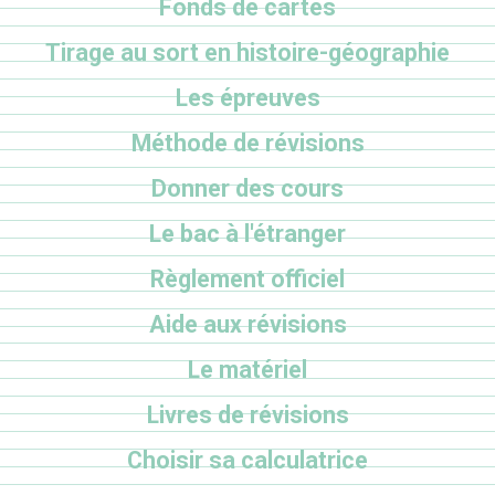
Fonds de cartes
Tirage au sort en histoire-géographie
Les épreuves
Méthode de révisions
Donner des cours
Le bac à l'étranger
Règlement officiel
Aide aux révisions
Le matériel
Livres de révisions
Choisir sa calculatrice