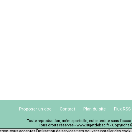
Proposer un doc
Contact
Plan du site
Flux RSS
Toute reproduction, même partielle, est interdite sans l'acc
Tous droits réservés - www.sujetdebac.fr - Copyright 
tion, vous acceptez l'utilisation de services tiers pouvant installer des cook