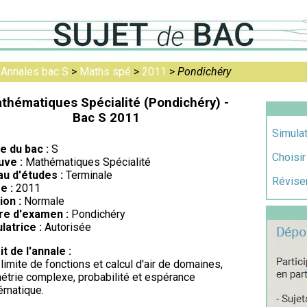
>
Annales bac S
>
Maths spé
>
2011
>
Pondichéry
thématiques Spécialité (Pondichéry) -
Bac S 2011
Simulat
re du bac :
S
Choisir
uve :
Mathématiques Spécialité
au d'études :
Terminale
Réviser
e :
2011
ion :
Normale
re d'examen :
Pondichéry
latrice :
Autorisée
it de l'annale :
imite de fonctions et calcul d'air de domaines,
trie complexe, probabilité et espérance
ématique.