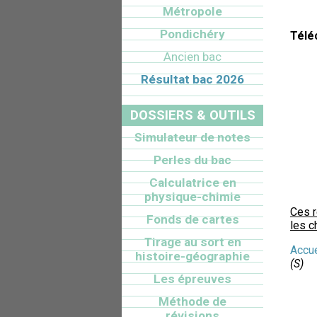
Métropole
Pondichéry
Télé
Ancien bac
Résultat bac 2026
DOSSIERS & OUTILS
Simulateur de notes
Perles du bac
Calculatrice en
physique-chimie
Ces 
Fonds de cartes
les c
Tirage au sort en
Accue
histoire-géographie
(S)
Les épreuves
Méthode de
révisions