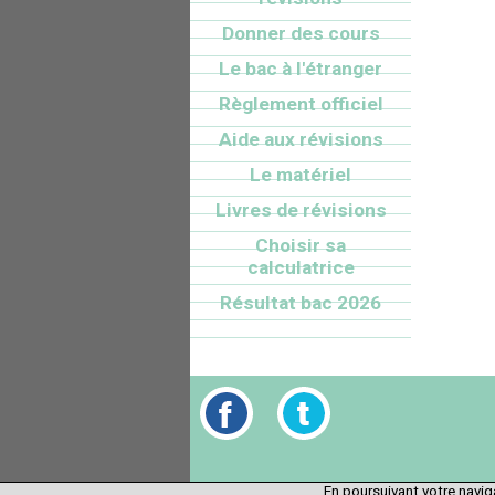
Donner des cours
Le bac à l'étranger
Règlement officiel
Aide aux révisions
Le matériel
Livres de révisions
Choisir sa
calculatrice
Résultat bac 2026
En poursuivant votre naviga