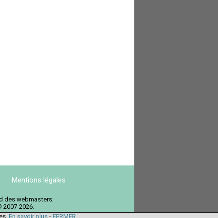
Mentions légales
ord des webmasters.
© 2007-2026.
ies.
En savoir plus
-
FERMER