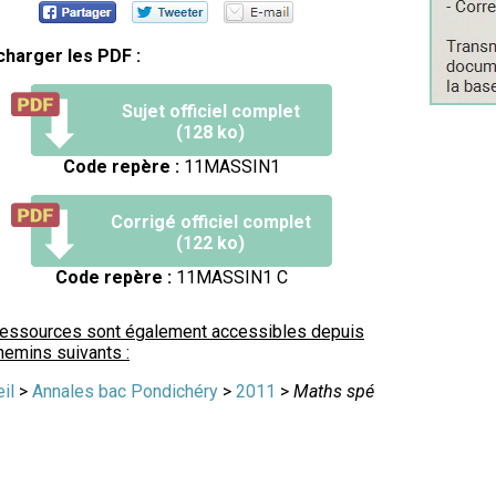
charger les PDF :
Sujet officiel complet
(128 ko)
Code repère :
11MASSIN1
Corrigé officiel complet
(122 ko)
Code repère :
11MASSIN1 C
ressources sont également accessibles depuis
hemins suivants :
il
>
Annales bac Pondichéry
>
2011
>
Maths spé