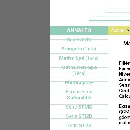
ANNALES
Accueil
Sujets
E3C
Ma
Français
(1ère)
Maths Spé
(1ère)
Filiè
Maths non-Spé
Epre
(1ère)
Nive
Anné
Philosophie
Sess
Cent
Epreuves de
Calcu
Spécialité
Extra
Série
STMG
QCM l
Série
STI2D
géomé
math
Série
ST2S