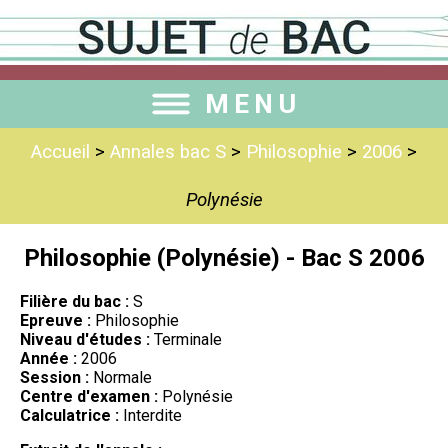
MENU
Accueil
>
Annales bac S
>
Philosophie
>
2006
>
Polynésie
Philosophie (Polynésie) - Bac S 2006
Filière du bac :
S
Epreuve :
Philosophie
Niveau d'études :
Terminale
Année :
2006
Session :
Normale
Centre d'examen :
Polynésie
Calculatrice :
Interdite