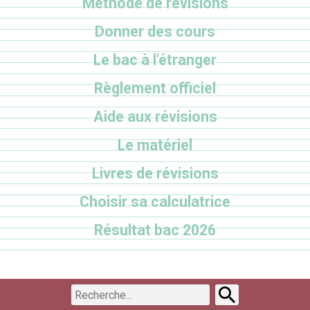
Méthode de révisions
Donner des cours
Le bac à l'étranger
Règlement officiel
Aide aux révisions
Le matériel
Livres de révisions
Choisir sa calculatrice
Résultat bac 2026