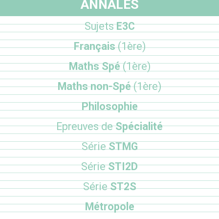
ANNALES
Sujets
E3C
Français
(1ère)
Maths Spé
(1ère)
Maths non-Spé
(1ère)
Philosophie
Epreuves de
Spécialité
Série
STMG
Série
STI2D
Série
ST2S
Métropole