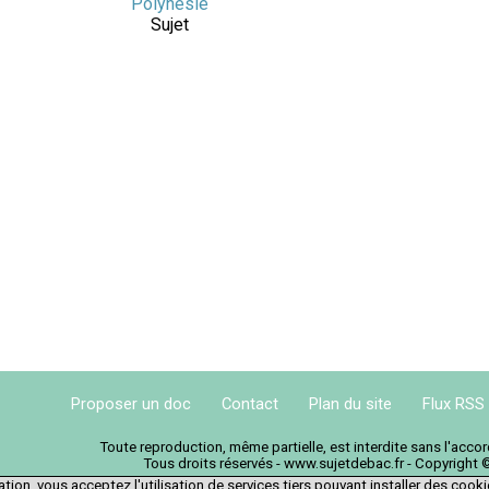
Polynésie
Sujet
Proposer un doc
Contact
Plan du site
Flux RSS
Toute reproduction, même partielle, est interdite sans l'acc
Tous droits réservés - www.sujetdebac.fr - Copyright 
tion, vous acceptez l'utilisation de services tiers pouvant installer des cook