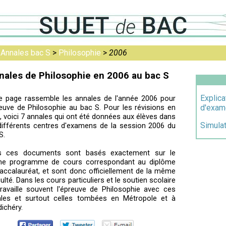
>
Annales bac S
>
Philosophie
>
2006
nales de Philosophie en 2006 au bac S
Explica
e page rassemble les annales de l'année 2006 pour
reuve de Philosophie au bac S. Pour les révisions en
d'exam
e, voici 7 annales qui ont été données aux élèves dans
Simulat
différents centres d'examens de la session 2006 du
S.
s ces documents sont basés exactement sur le
e programme de cours correspondant au diplôme
accalauréat, et sont donc officiellement de la même
iculté. Dans les cours particuliers et le soutien scolaire
ravaille souvent l'épreuve de Philosophie avec ces
les et surtout celles tombées en Métropole et à
ichéry.