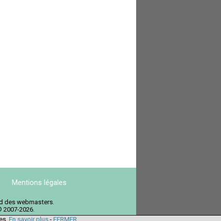
Mentions légales
ord des webmasters.
© 2007-2026.
ies.
En savoir plus
-
FERMER