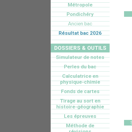
Métropole
Pondichéry
Ancien bac
Résultat bac 2026
DOSSIERS & OUTILS
Simulateur de notes
Perles du bac
Calculatrice en
physique-chimie
Fonds de cartes
Tirage au sort en
histoire-géographie
Les épreuves
Méthode de
révisions