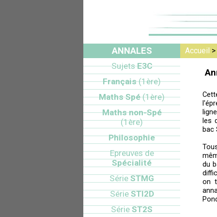
ANNALES
Accueil
Sujets
E3C
An
Français
(1ère)
Cett
Maths Spé
(1ère)
l'ép
Maths non-Spé
lign
les 
(1ère)
bac 
Philosophie
Tou
Epreuves de
mêm
Spécialité
du b
diff
Série
STMG
on t
anna
Série
STI2D
Pond
Série
ST2S