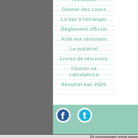
Donner des cours
Le bac à l'étranger
Règlement officiel
Aide aux révisions
Le matériel
Livres de révisions
Choisir sa
calculatrice
Résultat bac 2026
En poursuivant votre naviga