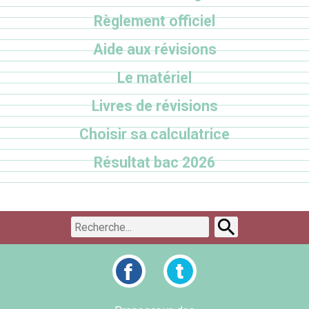
Règlement officiel
Aide aux révisions
Le matériel
Livres de révisions
Choisir sa calculatrice
Résultat bac 2026