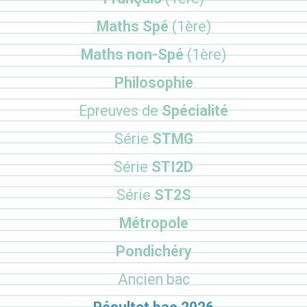
Maths Spé
(1ère)
Maths non-Spé
(1ère)
Philosophie
Epreuves de
Spécialité
Série
STMG
Série
STI2D
Série
ST2S
Métropole
Pondichéry
Ancien bac