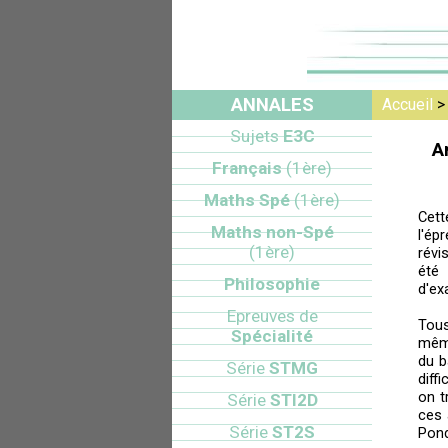
ANNALES
Accueil
Sujets
E3C
A
Français
(1ère)
Maths Spé
(1ère)
Cett
Maths non-Spé
l'ép
(1ère)
révi
été
Philosophie
d'ex
Epreuves de
Tou
Spécialité
mêm
du b
Série
STMG
diff
on t
Série
STI2D
ces 
Série
ST2S
Pond