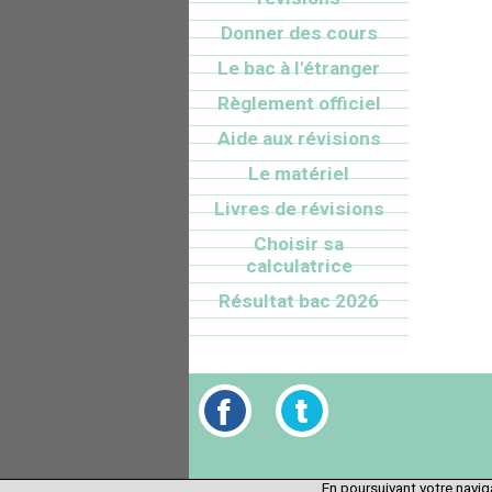
Donner des cours
Le bac à l'étranger
Règlement officiel
Aide aux révisions
Le matériel
Livres de révisions
Choisir sa
calculatrice
Résultat bac 2026
En poursuivant votre naviga