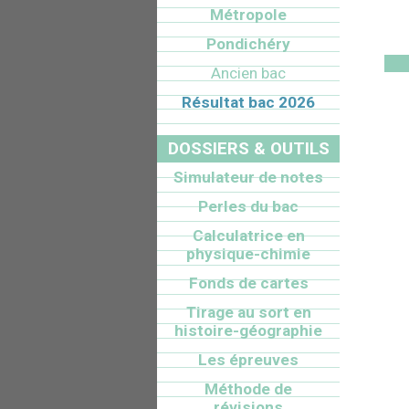
Métropole
Pondichéry
Ancien bac
Résultat bac 2026
DOSSIERS & OUTILS
Simulateur de notes
Perles du bac
Calculatrice en
physique-chimie
Fonds de cartes
Tirage au sort en
histoire-géographie
Les épreuves
Méthode de
révisions