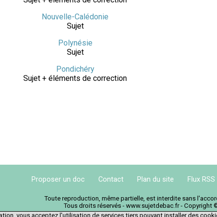
Nouvelle-Calédonie
Sujet
Polynésie
Sujet
Pondichéry
Sujet + éléments de correction
Proposer un doc
Contact
Plan du site
Flux RSS
Toute reproduction, même partielle, est interdite sans l'acc
Tous droits réservés - www.sujetdebac.fr - Copyright 
tion, vous acceptez l'utilisation de services tiers pouvant installer des cook