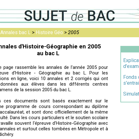
>
Annales bac L
>
Histoire Géo
>
2005
nnales d'Histoire-Géographie en 2005
au bac L
Explica
d'exam
e page rassemble les annales de l'année 2005 pour
reuve d'Histoire - Géographie au bac L. Pour les
Fonds 
sions en ligne, voici 10 annales et 2 corrigés qui ont
s'entra
 données aux élèves dans les différents centres
amens de la session 2005 du bac L.
Simulat
s ces documents sont basés exactement sur le
e programme de cours correspondant au diplôme
accalauréat, et sont donc officiellement de la même
iculté. Dans les cours particuliers et le soutien scolaire
ravaille souvent l'épreuve d'Histoire-Géographie avec
annales et surtout celles tombées en Métropole et à
ichéry.