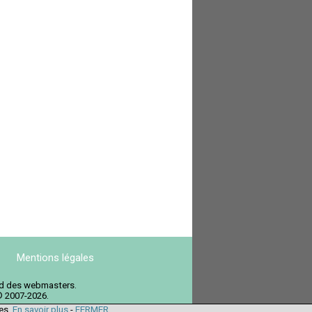
Mentions légales
ord des webmasters.
© 2007-2026.
ies.
En savoir plus
-
FERMER