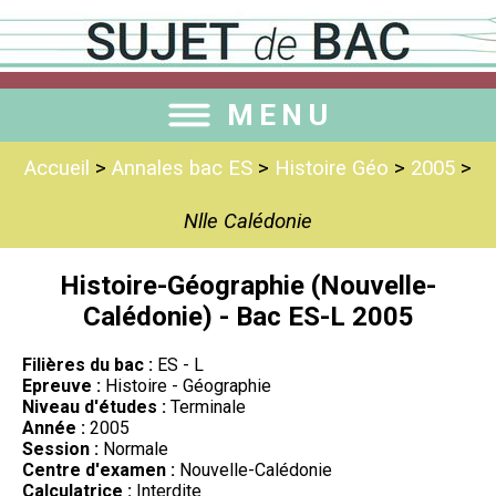
MENU
Accueil
>
Annales bac ES
>
Histoire Géo
>
2005
>
Nlle Calédonie
Histoire-Géographie (Nouvelle-
Calédonie) - Bac ES-L 2005
Filières du bac :
ES - L
Epreuve :
Histoire - Géographie
Niveau d'études :
Terminale
Année :
2005
Session :
Normale
Centre d'examen :
Nouvelle-Calédonie
Calculatrice :
Interdite