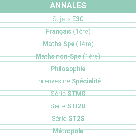
ANNALES
Sujets
E3C
Français
(1ère)
Maths Spé
(1ère)
Maths non-Spé
(1ère)
Philosophie
Epreuves de
Spécialité
Série
STMG
Série
STI2D
Série
ST2S
Métropole