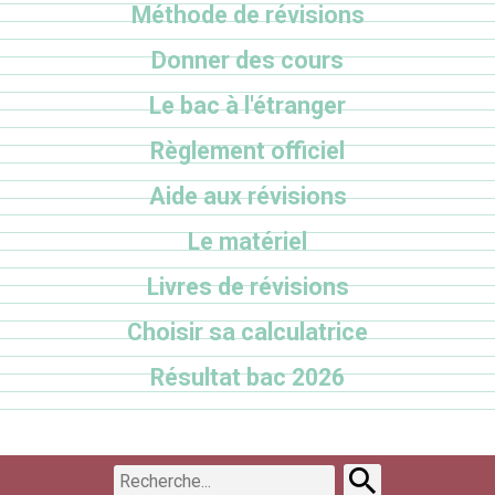
Méthode de révisions
Donner des cours
Le bac à l'étranger
Règlement officiel
Aide aux révisions
Le matériel
Livres de révisions
Choisir sa calculatrice
Résultat bac 2026