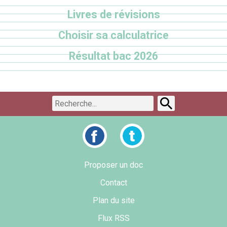
Livres de révisions
Choisir sa calculatrice
Résultat bac 2026
Proposer un doc
Contact
Plan du site
Flux RSS