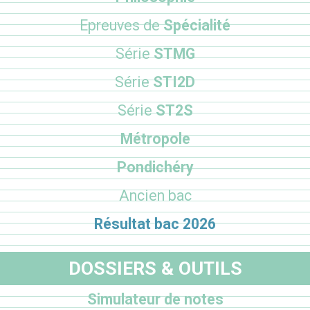
Epreuves de
Spécialité
Série
STMG
Série
STI2D
Série
ST2S
Métropole
Pondichéry
Ancien bac
Résultat bac 2026
DOSSIERS & OUTILS
Simulateur de notes