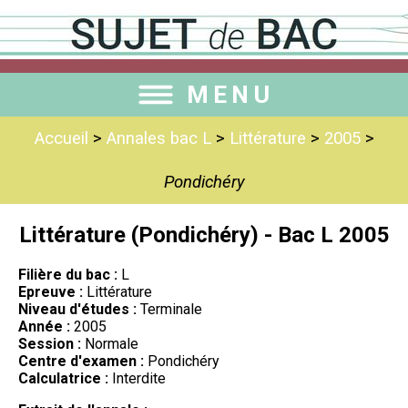
MENU
Accueil
>
Annales bac L
>
Littérature
>
2005
>
Pondichéry
Littérature (Pondichéry) - Bac L 2005
Filière du bac :
L
Epreuve :
Littérature
Niveau d'études :
Terminale
Année :
2005
Session :
Normale
Centre d'examen :
Pondichéry
Calculatrice :
Interdite