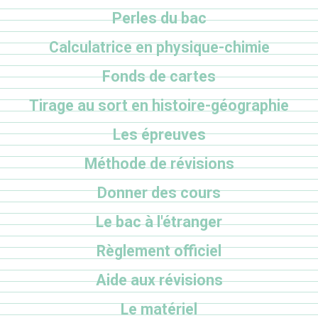
Perles du bac
Calculatrice en physique-chimie
Fonds de cartes
Tirage au sort en histoire-géographie
Les épreuves
Méthode de révisions
Donner des cours
Le bac à l'étranger
Règlement officiel
Aide aux révisions
Le matériel