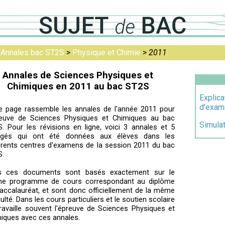
>
Annales bac ST2S
>
Physique et Chimie
>
2011
Annales de Sciences Physiques et
Chimiques en 2011 au bac ST2S
Explica
d'exam
e page rassemble les annales de l'année 2011 pour
reuve de Sciences Physiques et Chimiques au bac
Simula
. Pour les révisions en ligne, voici 3 annales et 5
rigés qui ont été données aux élèves dans les
érents centres d'examens de la session 2011 du bac
S.
s ces documents sont basés exactement sur le
e programme de cours correspondant au diplôme
accalauréat, et sont donc officiellement de la même
iculté. Dans les cours particuliers et le soutien scolaire
ravaille souvent l'épreuve de Sciences Physiques et
iques avec ces annales.