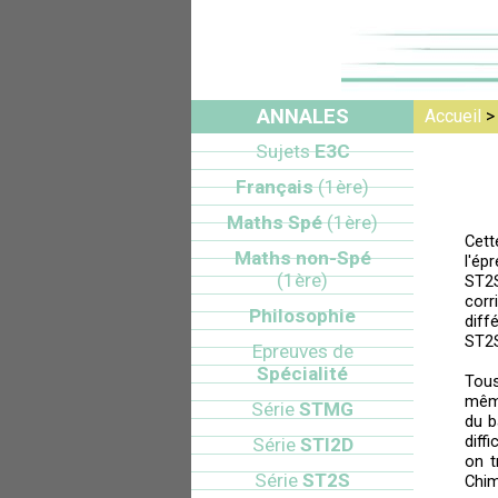
ANNALES
Accueil
Sujets
E3C
Français
(1ère)
Maths Spé
(1ère)
Cett
Maths non-Spé
l'ép
(1ère)
ST2S
cor
Philosophie
diff
ST2
Epreuves de
Spécialité
Tou
mêm
Série
STMG
du b
diff
Série
STI2D
on t
Série
ST2S
Chim