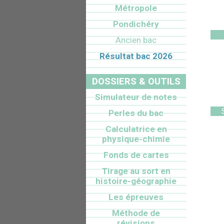
Métropole
Pondichéry
Ancien bac
Résultat bac 2026
DOSSIERS & OUTILS
Simulateur de notes
Perles du bac
Calculatrice en
physique-chimie
Fonds de cartes
Tirage au sort en
histoire-géographie
Les épreuves
Méthode de
révisions