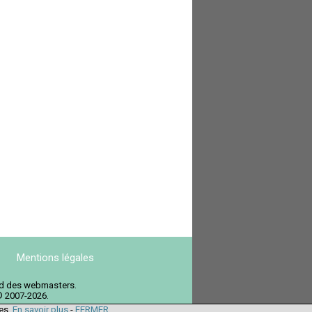
Mentions légales
ord des webmasters.
© 2007-2026.
ies.
En savoir plus
-
FERMER