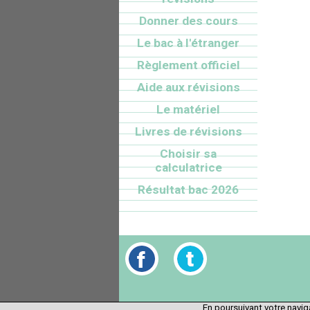
Donner des cours
Le bac à l'étranger
Règlement officiel
Aide aux révisions
Le matériel
Livres de révisions
Choisir sa
calculatrice
Résultat bac 2026
En poursuivant votre naviga