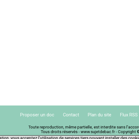
Proposer un doc
Contact
Plan du site
Flux RSS
Toute reproduction, même partielle, est interdite sans l'acc
Tous droits réservés - www.sujetdebac.fr - Copyright 
tion, vous acceptez l'utilisation de services tiers pouvant installer des cook