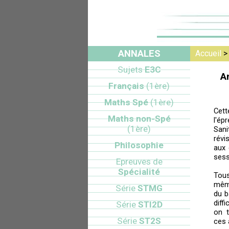
ANNALES
Accueil
Sujets
E3C
A
Français
(1ère)
Maths Spé
(1ère)
Cett
Maths non-Spé
l'é
(1ère)
Sani
révi
Philosophie
aux 
sess
Epreuves de
Spécialité
Tou
mêm
Série
STMG
du b
diff
Série
STI2D
on t
Série
ST2S
ces 