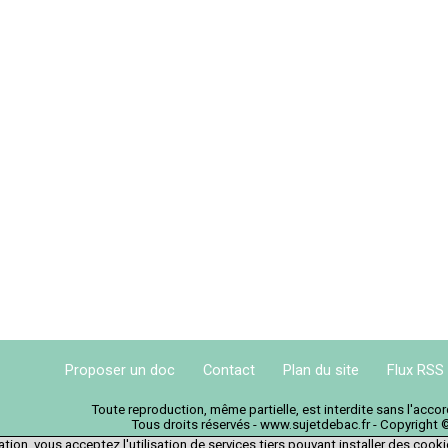
Proposer un doc
Contact
Plan du site
Flux RSS
Toute reproduction, même partielle, est interdite sans l'acc
Tous droits réservés - www.sujetdebac.fr - Copyright 
tion, vous acceptez l'utilisation de services tiers pouvant installer des cook