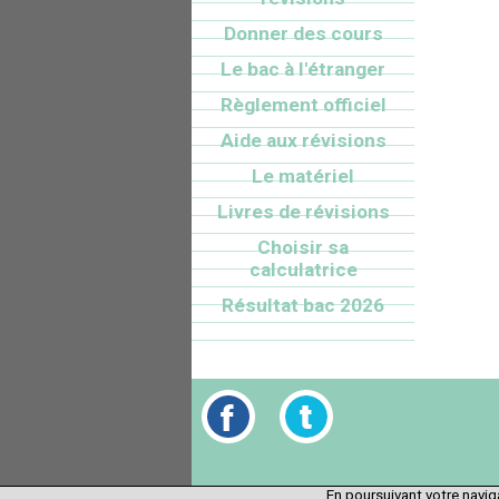
Donner des cours
Le bac à l'étranger
Règlement officiel
Aide aux révisions
Le matériel
Livres de révisions
Choisir sa
calculatrice
Résultat bac 2026
En poursuivant votre naviga