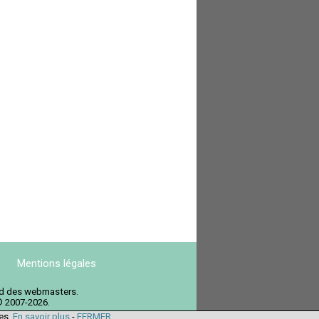
Mentions légales
ord des webmasters.
© 2007-2026.
ies.
En savoir plus
-
FERMER