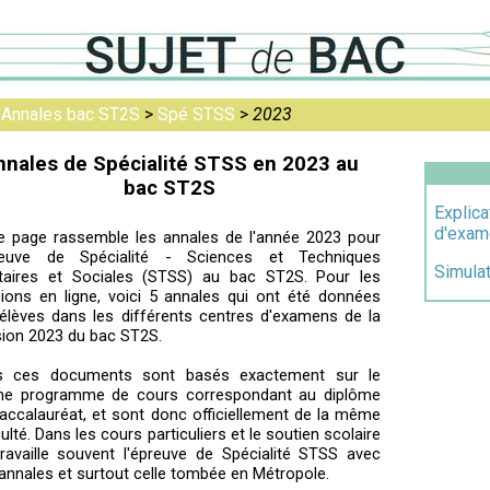
>
Annales bac ST2S
>
Spé STSS
>
2023
nnales de Spécialité STSS en 2023 au
bac ST2S
Explica
d'exam
e page rassemble les annales de l'année 2023 pour
preuve de Spécialité - Sciences et Techniques
Simulat
taires et Sociales (STSS) au bac ST2S. Pour les
sions en ligne, voici 5 annales qui ont été données
élèves dans les différents centres d'examens de la
ion 2023 du bac ST2S.
s ces documents sont basés exactement sur le
e programme de cours correspondant au diplôme
accalauréat, et sont donc officiellement de la même
iculté. Dans les cours particuliers et le soutien scolaire
ravaille souvent l'épreuve de Spécialité STSS avec
annales et surtout celle tombée en Métropole.