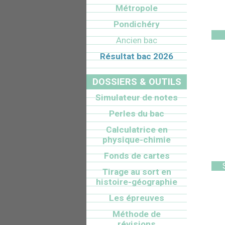
Métropole
Pondichéry
Ancien bac
Résultat bac 2026
DOSSIERS & OUTILS
Simulateur de notes
Perles du bac
Calculatrice en
physique-chimie
Fonds de cartes
Tirage au sort en
histoire-géographie
Les épreuves
Méthode de
révisions