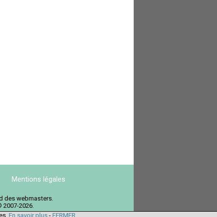
Mentions légales
ord des webmasters.
© 2007-2026.
ies.
En savoir plus
-
FERMER