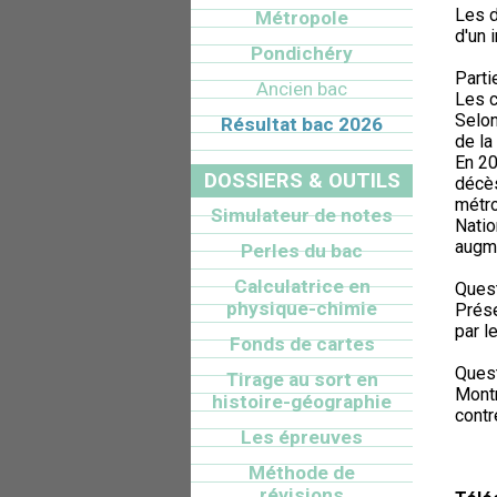
Les d
Métropole
d'un i
Pondichéry
Partie
Ancien bac
Les c
Selon
Résultat bac 2026
de la
En 20
DOSSIERS & OUTILS
décès
métro
Simulateur de notes
Natio
augme
Perles du bac
Calculatrice en
Quest
physique-chimie
Prése
par l
Fonds de cartes
Quest
Tirage au sort en
Montr
histoire-géographie
contr
Les épreuves
Méthode de
révisions