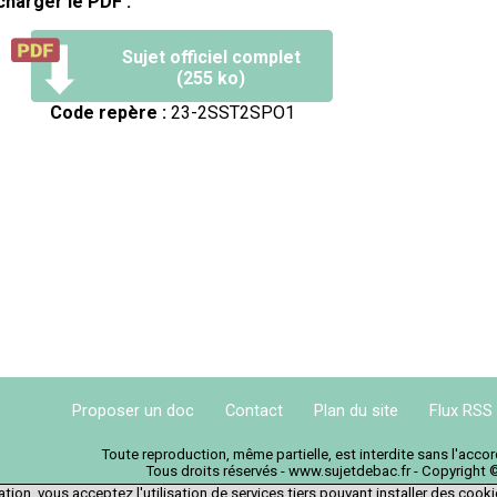
charger le PDF :
Sujet officiel complet
(255 ko)
Code repère :
23-2SST2SPO1
Proposer un doc
Contact
Plan du site
Flux RSS
Toute reproduction, même partielle, est interdite sans l'acc
Tous droits réservés - www.sujetdebac.fr - Copyright 
tion, vous acceptez l'utilisation de services tiers pouvant installer des cook