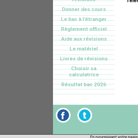
Télé
Donner des cours
Le bac à l'étranger
Règlement officiel
Aide aux révisions
Le matériel
Livres de révisions
Choisir sa
calculatrice
Résultat bac 2026
En poursuivant votre naviga