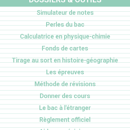
Simulateur de notes
Perles du bac
Calculatrice en physique-chimie
Fonds de cartes
Tirage au sort en histoire-géographie
Les épreuves
Méthode de révisions
Donner des cours
Le bac à l'étranger
Règlement officiel