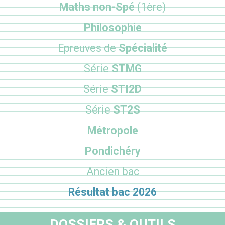
Maths non-Spé
(1ère)
Philosophie
Epreuves de
Spécialité
Série
STMG
Série
STI2D
Série
ST2S
Métropole
Pondichéry
Ancien bac
Résultat bac 2026
DOSSIERS & OUTILS