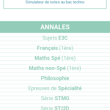
Simulateur de notes au bac techno
ANNALES
Sujets
E3C
Français
(1ère)
Maths Spé
(1ère)
Maths non-Spé
(1ère)
Philosophie
Epreuves de
Spécialité
Série
STMG
Série
STI2D