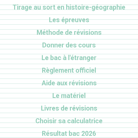
Tirage au sort en histoire-géographie
Les épreuves
Méthode de révisions
Donner des cours
Le bac à l'étranger
Règlement officiel
Aide aux révisions
Le matériel
Livres de révisions
Choisir sa calculatrice
Résultat bac 2026