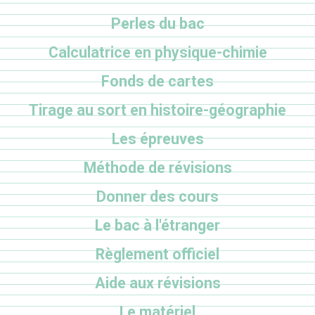
Perles du bac
Calculatrice en physique-chimie
Fonds de cartes
Tirage au sort en histoire-géographie
Les épreuves
Méthode de révisions
Donner des cours
Le bac à l'étranger
Règlement officiel
Aide aux révisions
Le matériel