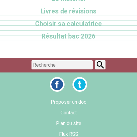
Livres de révisions
Choisir sa calculatrice
Résultat bac 2026
Proposer un doc
Contact
Plan du site
Flux RSS