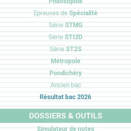
Philosophie
Epreuves de
Spécialité
Série
STMG
Série
STI2D
Série
ST2S
Métropole
Pondichéry
Ancien bac
Résultat bac 2026
DOSSIERS & OUTILS
Simulateur de notes