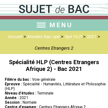
MENU
Accueil
>
Annales bac spé
>
Spé HLP
>
2021
>
Centres Etrangers 2
Spécialité HLP (Centres Etrangers
Afrique 2) - Bac 2021
Filière du bac :
Voie générale
Epreuve :
Spécialité - Humanités, Littérature et Philosophie
(HLP)
Niveau d'études :
Terminale
Année :
2021
Session :
Normale
Centre d'examen :
Centres Etrangers Afrique 2