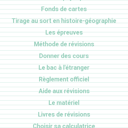
Fonds de cartes
Tirage au sort en histoire-géographie
Les épreuves
Méthode de révisions
Donner des cours
Le bac à l'étranger
Règlement officiel
Aide aux révisions
Le matériel
Livres de révisions
Choisir sa calculatrice