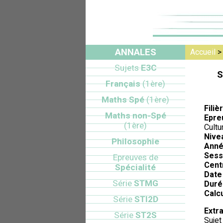
ANNALES
Accueil
Sujets
E3C
S
Français
(1ère)
Maths Spé
(1ère)
Filiè
Maths non-Spé
Epre
(1ère)
Cultu
Nive
Philosophie
Anné
Sess
Epreuves de
Cent
Spécialité
Date 
Série
STMG
Duré
Calcu
Série
STI2D
Extra
Série
ST2S
Sujet 