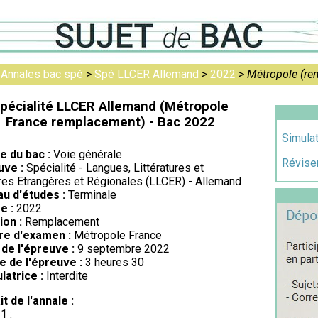
>
Annales bac spé
>
Spé LLCER Allemand
>
2022
>
Métropole (re
pécialité LLCER Allemand (Métropole
France remplacement) - Bac 2022
Simulat
re du bac :
Voie générale
Réviser
uve :
Spécialité - Langues, Littératures et
res Etrangères et Régionales (LLCER) - Allemand
au d'études :
Terminale
e :
2022
ion :
Remplacement
re d'examen :
Métropole France
de l'épreuve :
9 septembre 2022
e de l'épreuve :
3 heures 30
latrice :
Interdite
it de l'annale :
1 :