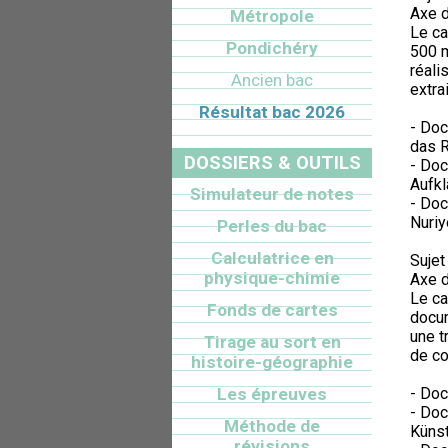
Axe d
Métropole
Le ca
Pondichéry
500 m
réali
Ancien bac
extra
Résultat bac 2026
- Doc
das R
DOSSIERS & OUTILS
- Doc
Aufkl
Simulateur de notes
- Doc
Nuriy
Perles du bac
Calculatrice en
Sujet 
physique-chimie
Axe d
Le ca
Fonds de cartes
docum
une t
Tirage au sort en
de co
histoire-géographie
Les épreuves
- Doc
- Doc
Méthode de
Künst
révisions