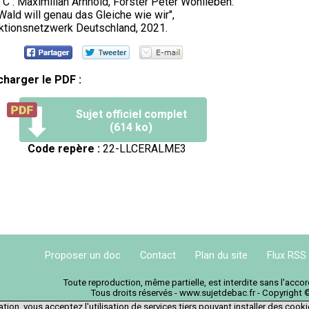
 C : Maximilian Arnhold, Förster Peter Wohlleben:
Wald will genau das Gleiche wie wir",
tionsnetzwerk Deutschland, 2021.
charger le PDF :
Sujet officiel complet
(614 ko)
Code repère :
22-LLCERALME3
Proposer un doc
Contact
Plan du site
Flux RSS
Toute reproduction, même partielle, est interdite sans l'acc
Tous droits réservés - www.sujetdebac.fr - Copyright 
tion, vous acceptez l'utilisation de services tiers pouvant installer des cook