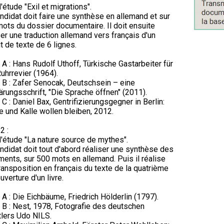
'étude "Exil et migrations".
ndidat doit faire une synthèse en allemand et sur
ots du dossier documentaire. Il doit ensuite
ser une traduction allemand vers français d'un
it de texte de 6 lignes.
 A : Hans Rudolf Uthoff, Türkische Gastarbeiter für
uhrrevier (1964).
 B : Zafer Senocak, Deutschsein – eine
ärungsschrift, "Die Sprache öffnen" (2011).
 C : Daniel Bax, Gentrifizierungsgegner in Berlin:
e und Kalle wollen bleiben, 2012.
2 :
'étude "La nature source de mythes".
ndidat doit tout d'abord réaliser une synthèse des
ents, sur 500 mots en allemand. Puis il réalise
ransposition en français du texte de la quatrième
uverture d'un livre.
 A : Die Eichbäume, Friedrich Hölderlin (1797).
 B : Nest, 1978, Fotografie des deutschen
lers Udo NILS.