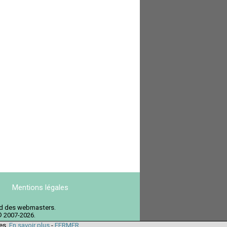
Mentions légales
ord des webmasters.
© 2007-2026.
ies.
En savoir plus
-
FERMER