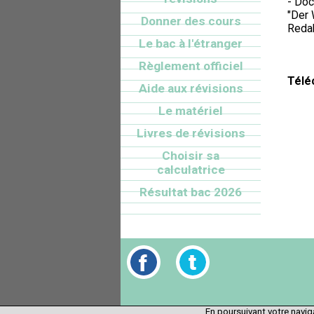
- Doc
"Der 
Donner des cours
Redak
Le bac à l'étranger
Règlement officiel
Télé
Aide aux révisions
Le matériel
Livres de révisions
Choisir sa
calculatrice
Résultat bac 2026
En poursuivant votre naviga