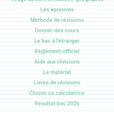
Les épreuves
Méthode de révisions
Donner des cours
Le bac à l'étranger
Règlement officiel
Aide aux révisions
Le matériel
Livres de révisions
Choisir sa calculatrice
Résultat bac 2026