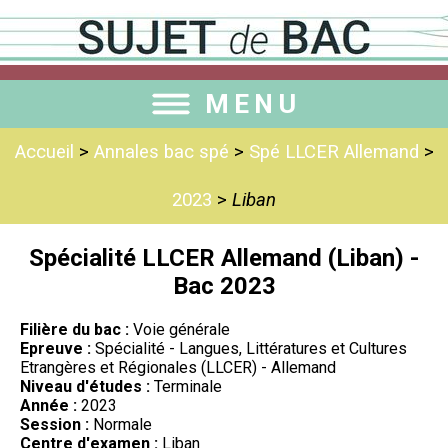
MENU
Accueil
>
Annales bac spé
>
Spé LLCER Allemand
>
2023
>
Liban
Spécialité LLCER Allemand (Liban) -
Bac 2023
Filière du bac :
Voie générale
Epreuve :
Spécialité - Langues, Littératures et Cultures
Etrangères et Régionales (LLCER) - Allemand
Niveau d'études :
Terminale
Année :
2023
Session :
Normale
Centre d'examen :
Liban