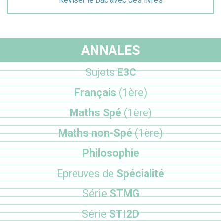
Réviser le bac avec des livres
ANNALES
Sujets
E3C
Français
(1ère)
Maths Spé
(1ère)
Maths non-Spé
(1ère)
Philosophie
Epreuves de
Spécialité
Série
STMG
Série
STI2D