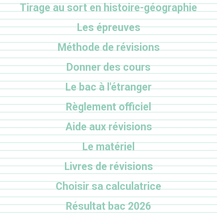
Tirage au sort en histoire-géographie
Les épreuves
Méthode de révisions
Donner des cours
Le bac à l'étranger
Règlement officiel
Aide aux révisions
Le matériel
Livres de révisions
Choisir sa calculatrice
Résultat bac 2026