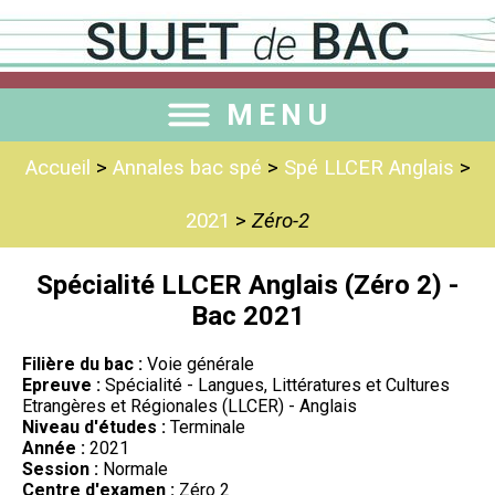
MENU
Accueil
>
Annales bac spé
>
Spé LLCER Anglais
>
2021
>
Zéro-2
Spécialité LLCER Anglais (Zéro 2) -
Bac 2021
Filière du bac :
Voie générale
Epreuve :
Spécialité - Langues, Littératures et Cultures
Etrangères et Régionales (LLCER) - Anglais
Niveau d'études :
Terminale
Année :
2021
Session :
Normale
Centre d'examen :
Zéro 2