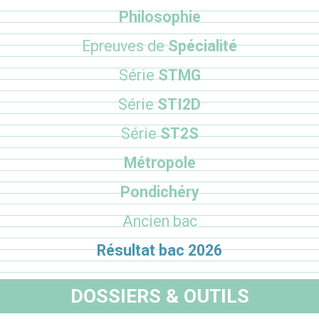
Philosophie
Epreuves de
Spécialité
Série
STMG
Série
STI2D
Série
ST2S
Métropole
Pondichéry
Ancien bac
Résultat bac 2026
DOSSIERS & OUTILS