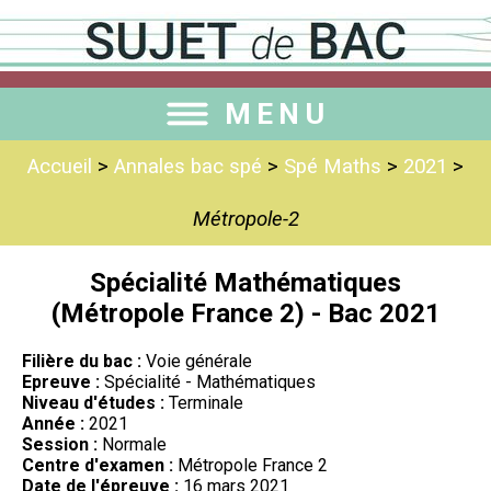
MENU
Accueil
>
Annales bac spé
>
Spé Maths
>
2021
>
Métropole-2
Spécialité Mathématiques
(Métropole France 2) - Bac 2021
Filière du bac :
Voie générale
Epreuve :
Spécialité - Mathématiques
Niveau d'études :
Terminale
Année :
2021
Session :
Normale
Centre d'examen :
Métropole France 2
Date de l'épreuve :
16 mars 2021