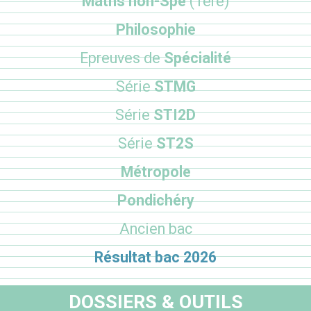
Maths non-Spé
(1ère)
Philosophie
Epreuves de
Spécialité
Série
STMG
Série
STI2D
Série
ST2S
Métropole
Pondichéry
Ancien bac
Résultat bac 2026
DOSSIERS & OUTILS