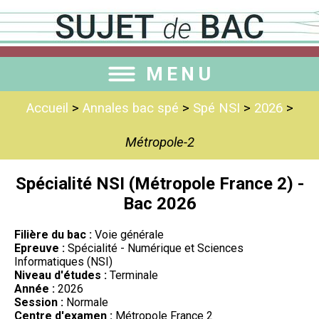
MENU
Accueil
>
Annales bac spé
>
Spé NSI
>
2026
>
Métropole-2
Spécialité NSI (Métropole France 2) -
Bac 2026
Filière du bac :
Voie générale
Epreuve :
Spécialité - Numérique et Sciences
Informatiques (NSI)
Niveau d'études :
Terminale
Année :
2026
Session :
Normale
Centre d'examen :
Métropole France 2