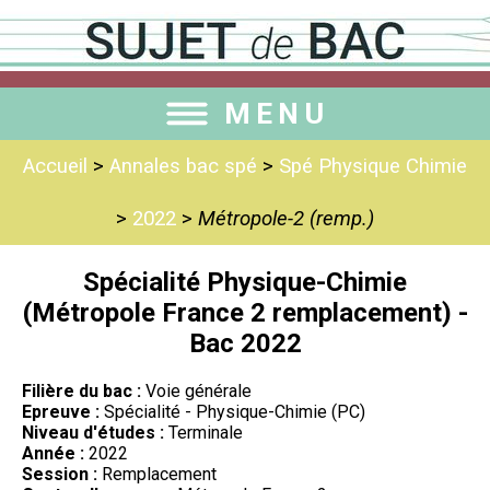
MENU
Accueil
>
Annales bac spé
>
Spé Physique Chimie
>
2022
>
Métropole-2 (remp.)
Spécialité Physique-Chimie
(Métropole France 2 remplacement) -
Bac 2022
Filière du bac :
Voie générale
Epreuve :
Spécialité - Physique-Chimie (PC)
Niveau d'études :
Terminale
Année :
2022
Session :
Remplacement